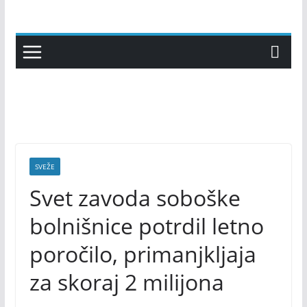
Skip
to
content
SVEŽE
Svet zavoda soboške
bolnišnice potrdil letno
poročilo, primanjkljaja
za skoraj 2 milijona