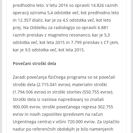
predhodno leto. V letu 2016 so opravili 14.826 raznih
operacij oziroma 5,4 odstotke več, kot predhodno leto
in 12.357 dializ, kar je za 4,5 odstotka več, kot leto
prej. Na Oddelku za radiologijo so opravili 6.881
raznih preiskav z magnetno resonanco, kar je 5,3
odstotka več, kot leta 2015 in 7.799 preiskav s CT-jem,
kar je 9,5 odstotka več, kot leta 2015.
Povečani stroški dela
Zaradi povečanja fizičnega programa so se povečali
stroški dela (2.715.041 evrov), materialni stroški
(1.794.506 evrov) in stroški storitev (550.755 evrov).
Stroški dela iz naslova napredovanj so znašali
900.000 evrov, stroški povečanega regresa 302.755
evrov in novih zaposlitev (predvsem na račun
Urgentnega centra) v višini 720.000 evrov. Za izplačilo
nadur po referenčnih obdobjih je bilo namenjenih