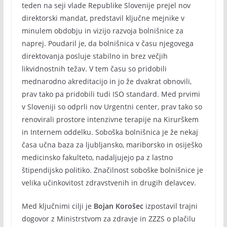
teden na seji vlade Republike Slovenije prejel nov
direktorski mandat, predstavil ključne mejnike v
minulem obdobju in vizijo razvoja bolnišnice za
naprej. Poudaril je, da bolnišnica v času njegovega
direktovanja posluje stabilno in brez večjih
likvidnostnih težav. V tem času so pridobili
mednarodno akreditacijo in jo že dvakrat obnovili,
prav tako pa pridobili tudi ISO standard. Med prvimi
v Sloveniji so odprli nov Urgentni center, prav tako so
renovirali prostore intenzivne terapije na Kirurškem
in Internem oddelku. Soboška bolnišnica je že nekaj
časa učna baza za ljubljansko, mariborsko in osiješko
medicinsko fakulteto, nadaljujejo pa z lastno
štipendijsko politiko. Značilnost soboške bolnišnice je
velika učinkovitost zdravstvenih in drugih delavcev.
Med ključnimi cilji je
Bojan Korošec
izpostavil trajni
dogovor z Ministrstvom za zdravje in ZZZS o plačilu