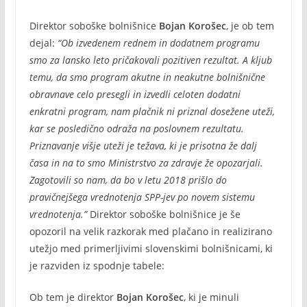
Direktor soboške bolnišnice
Bojan Korošec
, je ob tem
dejal:
“Ob izvedenem rednem in dodatnem programu
smo za lansko leto pričakovali pozitiven rezultat. A kljub
temu, da smo program akutne in neakutne bolnišnične
obravnave celo presegli in izvedli celoten dodatni
enkratni program, nam plačnik ni priznal dosežene uteži,
kar se posledično odraža na poslovnem rezultatu.
Priznavanje višje uteži je težava, ki je prisotna že dalj
časa in na to smo Ministrstvo za zdravje že opozarjali.
Zagotovili so nam, da bo v letu 2018 prišlo do
pravičnejšega vrednotenja SPP-jev po novem sistemu
vrednotenja.”
Direktor soboške bolnišnice je še
opozoril na velik razkorak med plačano in realizirano
utežjo med primerljivimi slovenskimi bolnišnicami, ki
je razviden iz spodnje tabele:
Ob tem je direktor
Bojan Korošec
, ki je minuli