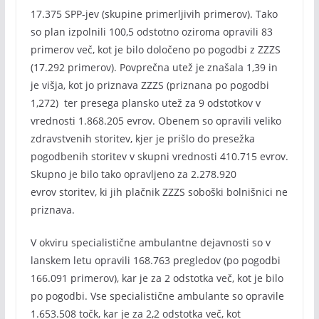
17.375 SPP-jev (skupine primerljivih primerov). Tako
so plan izpolnili 100,5 odstotno oziroma opravili 83
primerov več, kot je bilo določeno po pogodbi z ZZZS
(17.292 primerov). Povprečna utež je znašala 1,39 in
je višja, kot jo priznava ZZZS (priznana po pogodbi
1,272) ter presega plansko utež za 9 odstotkov v
vrednosti 1.868.205 evrov. Obenem so opravili veliko
zdravstvenih storitev, kjer je prišlo do presežka
pogodbenih storitev v skupni vrednosti 410.715 evrov.
Skupno je bilo tako opravljeno za 2.278.920
evrov storitev, ki jih plačnik ZZZS soboški bolnišnici ne
priznava.
V okviru specialistične ambulantne dejavnosti so v
lanskem letu opravili 168.763 pregledov (po pogodbi
166.091 primerov), kar je za 2 odstotka več, kot je bilo
po pogodbi. Vse specialistične ambulante so opravile
1.653.508 točk, kar je za 2,2 odstotka več, kot