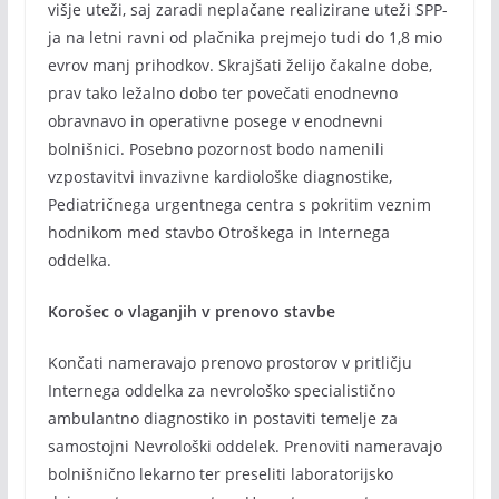
višje uteži, saj zaradi neplačane realizirane uteži SPP-
ja na letni ravni od plačnika prejmejo tudi do 1,8 mio
evrov manj prihodkov. Skrajšati želijo čakalne dobe,
prav tako ležalno dobo ter povečati enodnevno
obravnavo in operativne posege v enodnevni
bolnišnici. Posebno pozornost bodo namenili
vzpostavitvi invazivne kardiološke diagnostike,
Pediatričnega urgentnega centra s pokritim veznim
hodnikom med stavbo Otroškega in Internega
oddelka.
Korošec o vlaganjih v prenovo stavbe
Končati nameravajo prenovo prostorov v pritličju
Internega oddelka za nevrološko specialistično
ambulantno diagnostiko in postaviti temelje za
samostojni Nevrološki oddelek. Prenoviti nameravajo
bolnišnično lekarno ter preseliti laboratorijsko