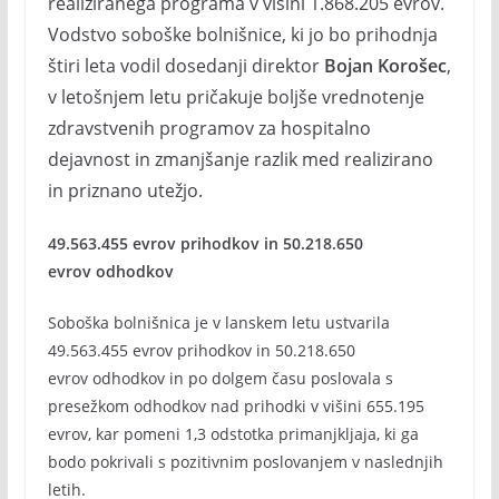
realiziranega programa v višini 1.868.205 evrov.
Vodstvo soboške bolnišnice, ki jo bo prihodnja
štiri leta vodil dosedanji direktor
Bojan Korošec
,
v letošnjem letu pričakuje boljše vrednotenje
zdravstvenih programov za hospitalno
dejavnost in zmanjšanje razlik med realizirano
in priznano utežjo.
49.563.455 evrov prihodkov in 50.218.650
evrov odhodkov
Soboška bolnišnica je v lanskem letu ustvarila
49.563.455 evrov prihodkov in 50.218.650
evrov odhodkov in po dolgem času poslovala s
presežkom odhodkov nad prihodki v višini 655.195
evrov, kar pomeni 1,3 odstotka primanjkljaja, ki ga
bodo pokrivali s pozitivnim poslovanjem v naslednjih
letih.