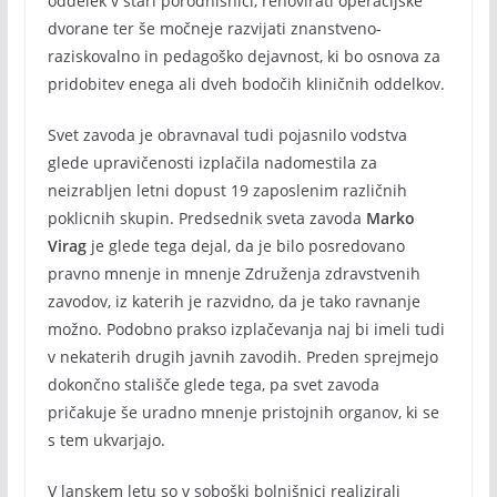
oddelek v stari porodnišnici, renovirati operacijske
dvorane ter še močneje razvijati znanstveno-
raziskovalno in pedagoško dejavnost, ki bo osnova za
pridobitev enega ali dveh bodočih kliničnih oddelkov.
Svet zavoda je obravnaval tudi pojasnilo vodstva
glede upravičenosti izplačila nadomestila za
neizrabljen letni dopust 19 zaposlenim različnih
poklicnih skupin. Predsednik sveta zavoda
Marko
Virag
je glede tega dejal, da je bilo posredovano
pravno mnenje in mnenje Združenja zdravstvenih
zavodov, iz katerih je razvidno, da je tako ravnanje
možno. Podobno prakso izplačevanja naj bi imeli tudi
v nekaterih drugih javnih zavodih. Preden sprejmejo
dokončno stališče glede tega, pa svet zavoda
pričakuje še uradno mnenje pristojnih organov, ki se
s tem ukvarjajo.
V lanskem letu so v soboški bolnišnici realizirali