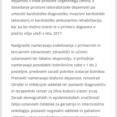
dejavnost v nove prostore Urgentnega centra, v
dosedanje prostore laboratorijske dejavnosti pa
umestiti kardiološko diagnostiko, invazivni kardiološki
laboratorij in kardiološko ambulantno rehabilitacijo,
kar pa bo možno izvesti le v primeru dogovora o
plačilu višje uteži v letu 2017.
Nadgraditi nameravajo sodelovanje s primarnim in
terciarnim zdravstvom, zdravilišči in učnimi
ustanovami ter lokalno skupnostjo. V prihodnje
nameravajo posodobiti bolnišnične sobe v 1 do 2
posteljne, predvsem zaradi potrebe izolacije bolnikov.
Prenoviti nameravajo dializno dejavnost, renovirati
Otroški in Infekcijski oddelek ter postaviti diagnostični
in terapevtski center za žilne bolezni (razen srca).
Zaradi demografskih in epidemioloških značilnosti
želijo ustanoviti Oddelek za geriatrijo in internistično
onkologijo, postaviti negovalni oddelek in paliativni