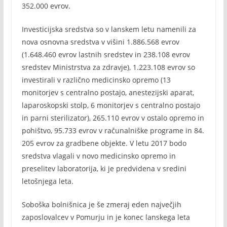
352.000 evrov.
Investicijska sredstva so v lanskem letu namenili za
nova osnovna sredstva v višini 1.886.568 evrov
(1.648.460 evrov lastnih sredstev in 238.108 evrov
sredstev Ministrstva za zdravje), 1.223.108 evrov so
investirali v različno medicinsko opremo (13
monitorjev s centralno postajo, anestezijski aparat,
laparoskopski stolp, 6 monitorjev s centralno postajo
in parni sterilizator), 265.110 evrov v ostalo opremo in
pohištvo, 95.733 evrov v računalniške programe in 84.
205 evrov za gradbene objekte. V letu 2017 bodo
sredstva vlagali v novo medicinsko opremo in
preselitev laboratorija, ki je predvidena v sredini
letošnjega leta.
Soboška bolnišnica je še zmeraj eden največjih
zaposlovalcev v Pomurju in je konec lanskega leta