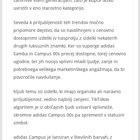
zanimive vsem generacijam, zato je kupce težko
uvrstiti v eno starostno kategorijo.
Seveda k priljubljenosti teh trendov močno
pripomore dejstvo, da so navdihnjeni s cenovno
dostopnimi izdelki (v nasprotju z izdelki nekaterih
drugih luksuznih znamk). Ker so superge adidas
Samba in Campus 00s precej dostopne, torej cenovno
ugodne, ter jih nosijo vplivni mladi ljudje, zanje ni
potrebnega velikega marketinškega angažmaja, da bi
povzročile navdušenje.
Kljub temu so izdelki, ki imajo organsko ali naravno
priljubljenost, vedno najbolj cenjeni. TikTokov
algoritem je iz običajnih ljudi ustvaril vplivneže,
skromne adidas Campus 00s pa spremenil v statusni
simbol.
adidas Campus je lansiran v številnih barvah, z