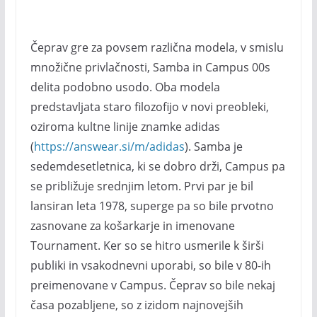
Čeprav gre za povsem različna modela, v smislu
množične privlačnosti, Samba in Campus 00s
delita podobno usodo. Oba modela
predstavljata staro filozofijo v novi preobleki,
oziroma kultne linije znamke adidas
(
https://answear.si/m/adidas
). Samba je
sedemdesetletnica, ki se dobro drži, Campus pa
se približuje srednjim letom. Prvi par je bil
lansiran leta 1978, superge pa so bile prvotno
zasnovane za košarkarje in imenovane
Tournament. Ker so se hitro usmerile k širši
publiki in vsakodnevni uporabi, so bile v 80-ih
preimenovane v Campus. Čeprav so bile nekaj
časa pozabljene, so z izidom najnovejših