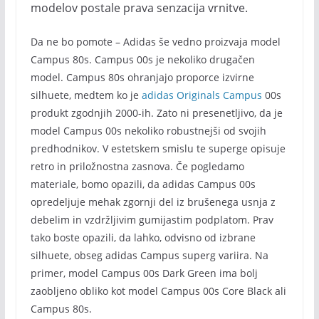
modelov postale prava senzacija vrnitve.
Da ne bo pomote – Adidas še vedno proizvaja model
Campus 80s. Campus 00s je nekoliko drugačen
model. Campus 80s ohranjajo proporce izvirne
silhuete, medtem ko je
adidas Originals Campus
00s
produkt zgodnjih 2000-ih. Zato ni presenetljivo, da je
model Campus 00s nekoliko robustnejši od svojih
predhodnikov. V estetskem smislu te superge opisuje
retro in priložnostna zasnova. Če pogledamo
materiale, bomo opazili, da adidas Campus 00s
opredeljuje mehak zgornji del iz brušenega usnja z
debelim in vzdržljivim gumijastim podplatom. Prav
tako boste opazili, da lahko, odvisno od izbrane
silhuete, obseg adidas Campus superg variira. Na
primer, model Campus 00s Dark Green ima bolj
zaobljeno obliko kot model Campus 00s Core Black ali
Campus 80s.