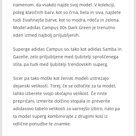
namenom, da vsakdo najde svoj model. V kolekciji,
poleg klasičnih barv, kot so črna, bela in siva, najdete
tudi živahnejše barve, kot so modra, rdeča in zelena.
Model adidas Campus 00s Dark Green je trenutno
eden izmed najbolj priljubljenih.
Superge adidas Campus so, tako kot adidas Samba in
Gazelle, zelo priljubljene med ljubitelji sproščenega
stila, pa tudi med ljubitelji trendovskih superg.
Sicer pa tako moški kot ženski modeli ustrezajo
dejanski velikosti. Torej, če se odločite za ta model,
lahko izberete svojo običajno velikost. Če niste
prepričani, izmerite dolžino stopala in preverite
adidasovo tabelo velikosti za varnejšo izbiro, nato pa
ta model superg kombinirajte z drugimi kosi iz
odlične ponudbe te znamke.