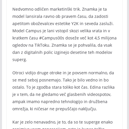
Nedvomno odličen marketinški trik. Znamka je ta
model lansirala ravno ob pravem času, da zadosti
apetitom oboževalcev estetike Y2K in seveda zasluži.
Model Campus je lani vstopil skozi velika vrata in v
kratkem času #Campus00s doseže več kot 4,5 milijona
ogledov na TikToku. Znamka se je pohvalila, da vsak
dan z digitalnih polic izginejo desetine teh modelov
superg.
Otroci vidijo druge otroke in je povsem normalno, da
se med seboj posnemajo. Tako je bilo vedno in bo
ostalo. To je zgodba stara toliko kot čas. Edina razlika
je v tem, da ne gledamo več glasbenih videospotov,
ampak imamo napredno tehnologijo in družbena
omrežja, ki ničesar ne prepuščajo naključju.
Kar je zelo nenavadno, je to, da so te superge enako