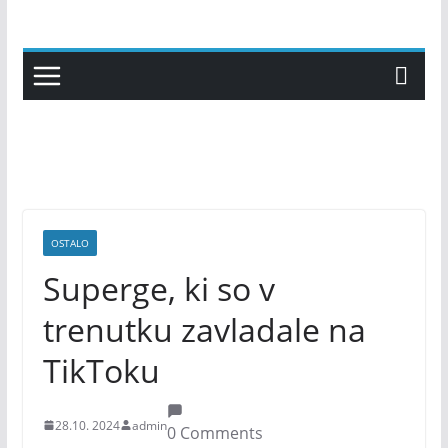
Skip
to
content
OSTALO
Superge, ki so v
trenutku zavladale na
TikToku
28.10. 2024
admin
0 Comments