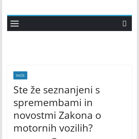
Skip
to
content
SVEŽE
Ste že seznanjeni s
spremembami in
novostmi Zakona o
motornih vozilih?