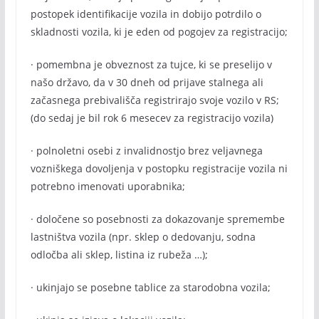
postopek identifikacije vozila in dobijo potrdilo o
skladnosti vozila, ki je eden od pogojev za registracijo;
· pomembna je obveznost za tujce, ki se preselijo v
našo državo, da v 30 dneh od prijave stalnega ali
začasnega prebivališča registrirajo svoje vozilo v RS;
(do sedaj je bil rok 6 mesecev za registracijo vozila)
· polnoletni osebi z invalidnostjo brez veljavnega
vozniškega dovoljenja v postopku registracije vozila ni
potrebno imenovati uporabnika;
· določene so posebnosti za dokazovanje spremembe
lastništva vozila (npr. sklep o dedovanju, sodna
odločba ali sklep, listina iz rubeža …);
· ukinjajo se posebne tablice za starodobna vozila;