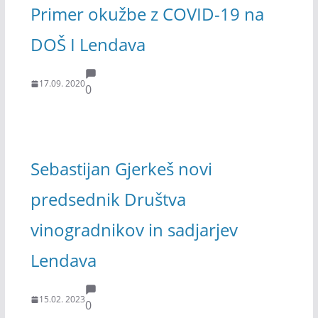
Primer okužbe z COVID-19 na
DOŠ I Lendava
17.09. 2020
0
Sebastijan Gjerkeš novi
predsednik Društva
vinogradnikov in sadjarjev
Lendava
15.02. 2023
0