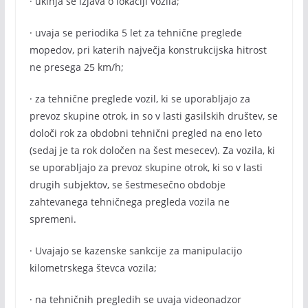
· ukinja se izjava o lokaciji vozila;
· uvaja se periodika 5 let za tehnične preglede
mopedov, pri katerih največja konstrukcijska hitrost
ne presega 25 km/h;
· za tehnične preglede vozil, ki se uporabljajo za
prevoz skupine otrok, in so v lasti gasilskih društev, se
določi rok za obdobni tehnični pregled na eno leto
(sedaj je ta rok določen na šest mesecev). Za vozila, ki
se uporabljajo za prevoz skupine otrok, ki so v lasti
drugih subjektov, se šestmesečno obdobje
zahtevanega tehničnega pregleda vozila ne
spremeni.
· Uvajajo se kazenske sankcije za manipulacijo
kilometrskega števca vozila;
· na tehničnih pregledih se uvaja videonadzor