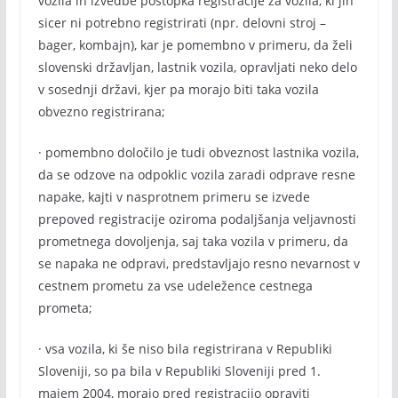
vozila in izvedbe postopka registracije za vozila, ki jih
sicer ni potrebno registrirati (npr. delovni stroj –
bager, kombajn), kar je pomembno v primeru, da želi
slovenski državljan, lastnik vozila, opravljati neko delo
v sosednji državi, kjer pa morajo biti taka vozila
obvezno registrirana;
· pomembno določilo je tudi obveznost lastnika vozila,
da se odzove na odpoklic vozila zaradi odprave resne
napake, kajti v nasprotnem primeru se izvede
prepoved registracije oziroma podaljšanja veljavnosti
prometnega dovoljenja, saj taka vozila v primeru, da
se napaka ne odpravi, predstavljajo resno nevarnost v
cestnem prometu za vse udeležence cestnega
prometa;
· vsa vozila, ki še niso bila registrirana v Republiki
Sloveniji, so pa bila v Republiki Sloveniji pred 1.
majem 2004, morajo pred registracijo opraviti