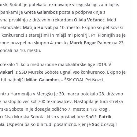
i Soboti je potekalo tekmovanje v regijski ligi za mlajše,
cibankami je
Greta Galambos
postala podprvakinja z
žavna prvakinja z državnim rekordom
Olivia Vočanec
. Med
sotekmovalec
Matija Horvat
pa 10. mesto. Ekipno so petišovski
onkurenci s starejšimi in mlajšimi pionirji. Pri Pionirjih se je
ezone povzpel na skupno 4. mesto,
Marck Bogar Palnec
na 23.
končali na 10. mestu.
potekalo 1. kolo mednarodne malokalibrske lige 2019. V
Makari
iz ŠSD Murske Sobote ugnal vso konkurenco. Ekipno je
bil najboljši
Milan Galambos
– ŠSK COAL Petišovci.
ntru Harmonija v Mengšu je 30. marca potekalo 28. državno
e nastopilo več kot 700 tekmovalcev. Nastopila je tudi strelka
urske Sobote in je dosegla odlično 7. mesto z 179 krogi.
društva Murska Sobota, ki so v postavi
Jure Sočič
,
Patrik
aki. Uspešni pa so bili tudi posamično, kjer je
Sočič
osvojil