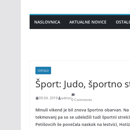
Skip
to
content
NASLOVNICA
AKTUALNE NOVICE
OSTAL
OSTALO
Šport: Judo, športno 
09.04. 2019
admin
0 Comments
Minuli vikend je bil znova športno obarvan. Na 
tekmovanj pa so se udeležili tudi športni strel
Petišovcih še povečala naskok na lestvici, Hoti