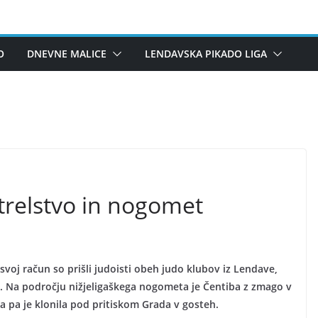
O
DNEVNE MALICE
LENDAVSKA PIKADO LIGA
strelstvo in nogomet
svoj račun so prišli judoisti obeh judo klubov iz Lendave,
ci. Na področju nižjeligaškega nogometa je Čentiba z zmago v
za pa je klonila pod pritiskom Grada v gosteh.