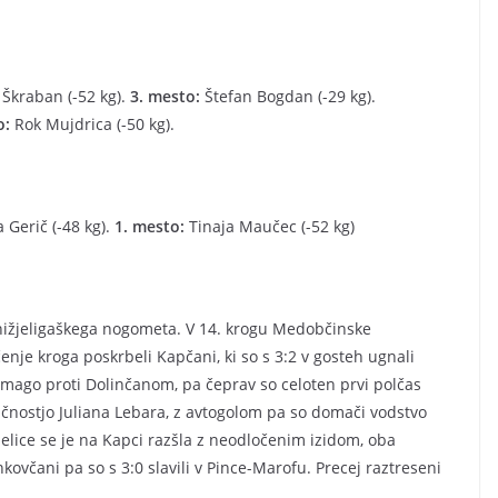
Škraban (-52 kg).
3. mesto:
Štefan Bogdan (-29 kg).
o:
Rok Mujdrica (-50 kg).
 Gerič (-48 kg).
1. mesto:
Tinaja Maučec (-52 kg)
 nižjeligaškega nogometa. V 14. krogu Medobčinske
je kroga poskrbeli Kapčani, ki so s 3:2 v gosteh ugnali
zmago proti Dolinčanom, pa čeprav so celoten prvi polčas
ančnostjo Juliana Lebara, z avtogolom pa so domači vodstvo
delice se je na Kapci razšla z neodločenim izidom, oba
ovčani pa so s 3:0 slavili v Pince-Marofu. Precej raztreseni