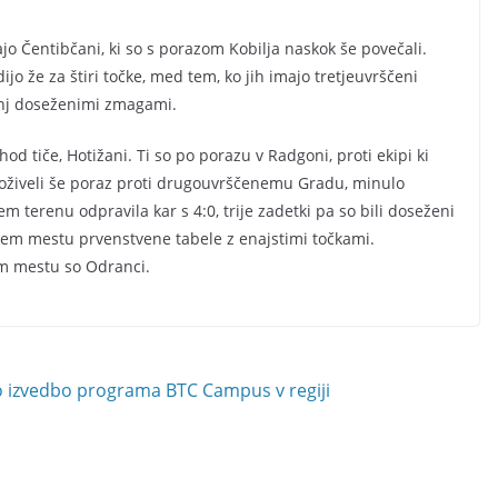
o Čentibčani, ki so s porazom Kobilja naskok še povečali.
jo že za štiri točke, med tem, ko jih imajo tretjeuvrščeni
manj doseženimi zmagami.
hod tiče, Hotižani. Ti so po porazu v Radgoni, proti ekipi ki
doživeli še poraz proti drugouvrščenemu Gradu, minulo
 terenu odpravila kar s 4:0, trije zadetki pa so bili doseženi
jem mestu prvenstvene tabele z enajstimi točkami.
em mestu so Odranci.
to izvedbo programa BTC Campus v regiji