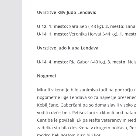
Uvrstitve KBV Judo Lendava:
U-12: 1. mesto:
Sara Sep (-48 kg).
2. mesto:
Lana 
U-14: 1. mesto:
Veronika Horvat (-44 kg).
1. mest
Uvrstitve Judo kluba Lendava:
U-14: 4. mesto:
Ria Gabor (-40 kg).
3. mesto:
Nela
Nogomet
Minuli vikend je bilo zanimivo tudi na področju
nogometne lige Lendava so za največje presenečen
Kobiljčane, Gaberčani pa so doma slavili visoko 
vodili rdeče-beli. Petišovčani so klonili pod nat
Čentibe le povišali. Ekipa Nafte veteranov in Ne
zadetka sta bila dosežena v drugem polčasu, Renk
modro-beli gostom niso bili kos.