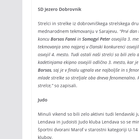
SD Jezero Dobrovnik
Strelci in strelke iz dobrovniškega strelskega dr
mednarodnem tekmovanju v Sarajevu.
“Prvi dan
koncu
Borsos Fanni
in
Somogyi Peter
osvojila 3. mes
tekmovanja smo najprej v članski konkurenci osvojil
osvojil 4. mesto. Tudi ostali naši strelci so bili z
kadetinjama ekipno osvojili odlično 3. mesto, kar j
Borsos
, saj je v finalu ugnala vse najboljše in s f
mlade strelke so streljale oba dneva fenomenalno. 
strelce,”
so zapisali.
Judo
Minuli vikend so bili zelo aktivni tudi lendavski 
Lendava in judoisti Judo kluba Lendava so se mi
športni dvorani Marof v starostni kategoriji U-14
klubov.