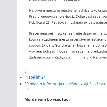
Na prvem mestu prvenstvene lestvice tako ostajaj
Pred drugouvrščeno ekipo iz Dolge vasi sedaj vodi
Kobiljčani 25. Petišovčani ostajajo ekipa z naj
Precej neuspešni so, kar se tretje državne lige vz
kotira na zadnjem mestu prvenstvene lestvice, 
soboto. Ekipa iz Goričkega je Hotižane na domačem
v prvem polčasu. Hotižani so sedaj na predzadn
Zadnjeuvrščeni Radgončani jih imajo 7. Na prv
Preteklih 24
30 mladih iz Pomurja uspešno zaključilo četr
Morda vam bo všeč tudi