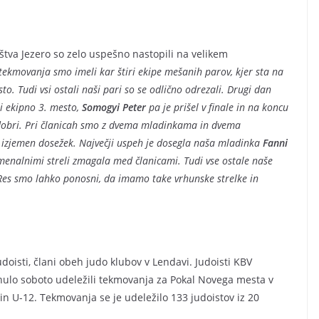
uštva Jezero so zelo uspešno nastopili na velikem
 tekmovanja smo imeli kar štiri ekipe mešanih parov, kjer sta na
to. Tudi vsi ostali naši pari so se odlično odrezali. Drugi dan
i ekipno 3. mesto,
Somogyi Peter
pa je prišel v finale in na koncu
elo dobri. Pri članicah smo z dvema mladinkama in dvema
e izjemen dosežek. Največji uspeh je dosegla naša mladinka
Fanni
enomenalnimi streli zmagala med članicami. Tudi vse ostale naše
Res smo lahko ponosni, da imamo take vrhunske strelke in
judoisti, člani obeh judo klubov v Lendavi. Judoisti KBV
nulo soboto udeležili tekmovanja za Pokal Novega mesta v
 in U-12. Tekmovanja se je udeležilo 133 judoistov iz 20