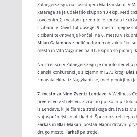
Zalaegerszegu, na sosednjem Madžarskem. V Mursk
katerega se je udeležilo skupno 13 ekip. Med ci
osvojenim 2. mestom, pred njo je končala le dr
cicibani je David Tot dosegel 9. mesto, njegov 
cicibani tekmovanje končali na 6. mestu v skupni k
Milan Galambos
z odlično formo ob zaključku s
mesto in Vito Vugrinec na 31. Ekipno so pionirji 
Na strelišču v Zalaegerszegu je minulo nedeljo 
članski konkurenci je z izjemnimi 273 krogi
Blaž 
zmagala ekipa iz Nagykanizse, med pionirji pa je 
7. mesto za Nino Zver iz Lendave:
V Wellness Ce
prvenstvo v strelstvu. Z zračno puško in pištolo j
iz Lendave, ki je članica strelskega društva iz M
Najuspešnejši so bili kadeti Športno strelskega 
Farkaš
in
Blaž Makari
, postali ekipni državni prv
drugo mesto,
Farkaš
pa tretje.