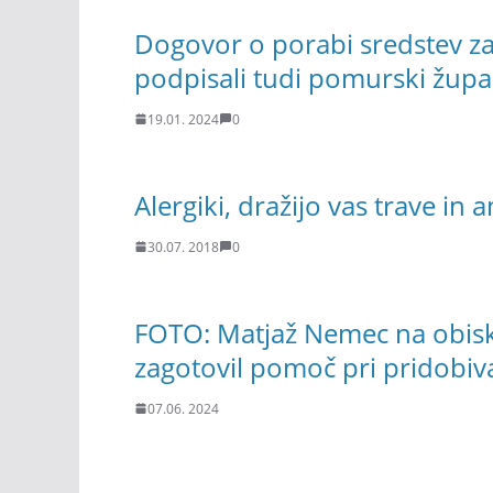
Dogovor o porabi sredstev za
podpisali tudi pomurski župa
19.01. 2024
0
Alergiki, dražijo vas trave in 
30.07. 2018
0
FOTO: Matjaž Nemec na obisk
zagotovil pomoč pri pridobiv
07.06. 2024