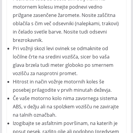
motornem kolesu imejte podnevi vedno
prižgane zasenčene žaromete. Nosite zaščitna
oblačila s čim več odsevniki (nalepkami, trakovi)
in čelado svetle barve. Nosite tudi odsevni
brezrokavnik.
Pri vožnji skozi levi ovinek se odmaknite od
ločilne črte na sredini vozišča, sicer bo vaša
glava brzela tudi meter globoko po smernem
vozišču za nasprotni promet.
Hitrost in način vožnje motornih koles še
posebej prilagodite v prvih minutah deževja.
Če vaše motorno kolo nima zavornega sistema
ABS, v dežju ali na spolzkem vozišču ne zavirajte
na talnih označbah.
Izogibajte se asfaltnim površinam, na katerih je
posut pesek, razlito olje ali podobno (predvsem