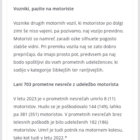
Vozniki, pazite na motoriste
Voznike drugih motornih vozil, ki motoristov po dolgi
zimi še niso vajeni, pa pozivamo, naj vozijo previdno.
Motoristi so namreč zaradi ozke silhuete pogosto
slabše vidni. Pri premiku vozila naj se zato dobro
prepričajo, da imajo prosto pot, predvsem pa naj
bodo spoštljivi do vseh prometnih udeležencev, ki
sodijo v kategorije šibkejših ter ranljivejših.
Lani 703 prometne nesreče z udeležbo motorista
V letu 2023 je v prometnih nesrečah umrlo 8 (11)
motoristov. Hudo se je poškodovalo 144 (149), lahko
pa 381 (351) motoristov. V prometnih nesrečah brez
telesnih poškodb je bilo udeleženih 182 (186)
motoristov. Umrl je tudi potnik na motornem kolesu,
tako kot tudi v letu 2022.*