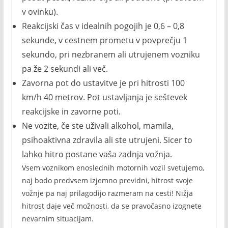
v ovinku).
Reakcijski čas v idealnih pogojih je 0,6 – 0,8
sekunde, v cestnem prometu v povprečju 1
sekundo, pri nezbranem ali utrujenem vozniku
pa že 2 sekundi ali več.
Zavorna pot do ustavitve je pri hitrosti 100
km/h 40 metrov. Pot ustavljanja je seštevek
reakcijske in zavorne poti.
Ne vozite, če ste uživali alkohol, mamila,
psihoaktivna zdravila ali ste utrujeni. Sicer to
lahko hitro postane vaša zadnja vožnja.
Vsem voznikom enoslednih motornih vozil svetujemo,
naj bodo predvsem izjemno previdni, hitrost svoje
vožnje pa naj prilagodijo razmeram na cesti! Nižja
hitrost daje več možnosti, da se pravočasno izognete
nevarnim situacijam.