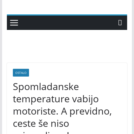
Skip
to
content
OSTALO
Spomladanske
temperature vabijo
motoriste. A previdno,
ceste še niso