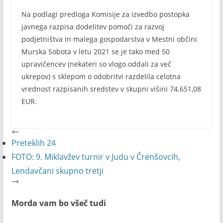
Na podlagi predloga Komisije za izvedbo postopka
javnega razpisa dodelitev pomoči za razvoj
podjetništva in malega gospodarstva v Mestni občini
Murska Sobota v letu 2021 se je tako med 50
upravičencev (nekateri so vlogo oddali za več
ukrepov) s sklepom o odobritvi razdelila celotna
vrednost razpisanih sredstev v skupni višini 74.651,08
EUR.
Preteklih 24
FOTO: 9. Miklavžev turnir v Judu v Črenšovcih,
Lendavčani skupno tretji
Morda vam bo všeč tudi