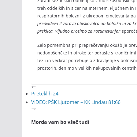
Zaradi sezonskih obolenj so v murskosoboški sploš
treh oddelkih in sicer na Internem, Pljučnem in 
respiratornih bolezni, z ukrepom omejevanja pa ž
predvideva 2 zdrava obiskovalca ob bolniku in za kr
preklica. Vljudno prosimo za razumevanje,”
sporočaj
Zelo pomembna pri preprečevanju okužb je prevent
nedonošenčke in otroke ter odrasle s kroničnimi b
težji in večkrat potrebujejo zdravljenje v bolnišni
prostorih, denimo v velikih nakupovalnih centri
Preteklih 24
VIDEO: PŠK Ljutomer – KK Lindau 81:66
Morda vam bo všeč tudi