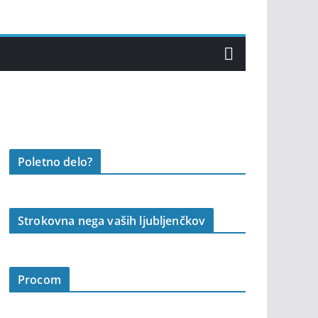
Poletno delo?
Strokovna nega vaših ljubljenčkov
Procom