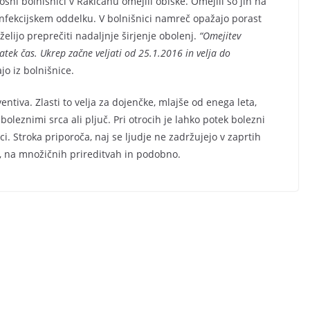
ni bolnišnici v Rakičanu omejili obiske. Omejili so jih na
Infekcijskem oddelku. V bolnišnici namreč opažajo porast
elijo preprečiti nadaljnje širjenje obolenj.
“Omejitev
atek čas. Ukrep začne veljati od 25.1.2016 in velja do
o iz bolnišnice.
iva. Zlasti to velja za dojenčke, mlajše od enega leta,
oleznimi srca ali pljuč. Pri otrocih je lahko potek bolezni
ci. Stroka priporoča, naj se ljudje ne zadržujejo v zaprtih
h, na množičnih prireditvah in podobno.