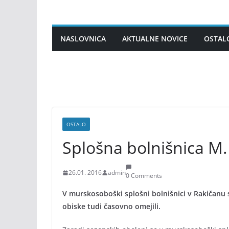
Skip
to
content
NASLOVNICA
AKTUALNE NOVICE
OSTAL
OSTALO
Splošna bolnišnica M.
26.01. 2016
admin
0 Comments
V murskosoboški splošni bolnišnici v Rakičanu 
obiske tudi časovno omejili.