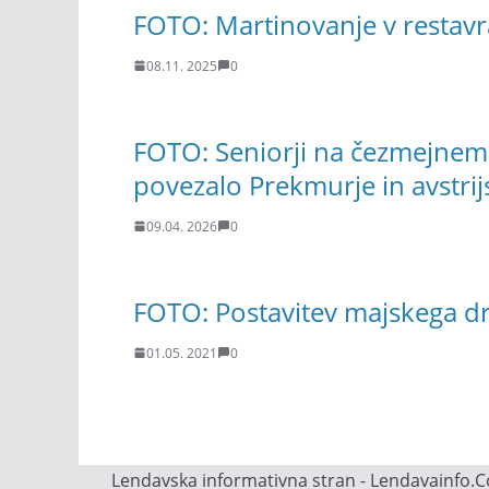
FOTO: Martinovanje v restavr
08.11. 2025
0
FOTO: Seniorji na čezmejnem
povezalo Prekmurje in avstrij
09.04. 2026
0
FOTO: Postavitev majskega dre
01.05. 2021
0
Lendavska informativna stran - Lendavainfo.Co