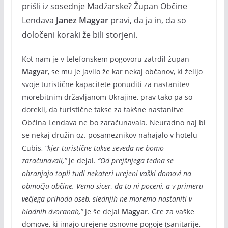
prišli iz sosednje Madžarske? Župan Občine
Lendava
Janez Magyar
pravi, da ja in, da so
določeni koraki že bili storjeni.
Kot nam je v telefonskem pogovoru zatrdil župan
Magyar
, se mu je javilo že kar nekaj občanov, ki želijo
svoje turistične kapacitete ponuditi za nastanitev
morebitnim državljanom Ukrajine, prav tako pa so
dorekli, da turistične takse za takšne nastanitve
Občina Lendava ne bo zaračunavala. Neuradno naj bi
se nekaj družin oz. posameznikov nahajalo v hotelu
Cubis,
“kjer turistične takse seveda ne bomo
zaračunavali,”
je dejal.
“Od prejšnjega tedna se
ohranjajo topli tudi nekateri urejeni vaški domovi na
območju občine. Vemo sicer, da to ni poceni, a v primeru
večjega prihoda oseb, slednjih ne moremo nastaniti v
hladnih dvoranah,”
je še dejal
Magyar
. Gre za vaške
domove, ki imajo urejene osnovne pogoje (sanitarije,