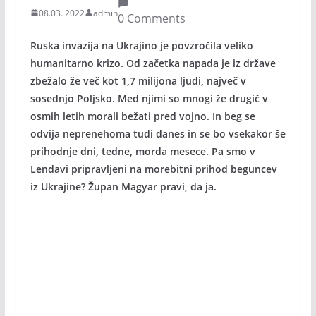
08.03. 2022
admin
0 Comments
Ruska invazija na Ukrajino je povzročila veliko
humanitarno krizo. Od začetka napada je iz države
zbežalo že več kot 1,7 milijona ljudi, največ v
sosednjo Poljsko. Med njimi so mnogi že drugič v
osmih letih morali bežati pred vojno. In beg se
odvija neprenehoma tudi danes in se bo vsekakor še
prihodnje dni, tedne, morda mesece. Pa smo v
Lendavi pripravljeni na morebitni prihod beguncev
iz Ukrajine? Župan Magyar pravi, da ja.