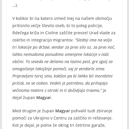
…).
V kolikor bi na katero izmed mej na našem območju
pritisnilo večje število oseb, bi to poleg policije,
Rdečega križa in Civilne zaščite prevzel Urad vlade za
oskrbo in integracijo migrantov.
“Slednji ima na voljo
tri lokacije po državi, vendar za prvo silo oz. za prvo noč,
lahko nemudoma ponudimo omenjene lokacije v naši
občini. To seveda ne delamo na lastno pest, gre zgolj za
omogočanje takojšnje pomoči, saj je vendarle zima.
Pripravljeni torej smo, kakšen pa bi lahko bil morebitni
pritisk, ne ve noben. Vedeti je potrebno, da prihajajo
večinoma matere z otroki in ti doživljajo travmo,”
je
dejal župan
Magyar
.
Med drugim je župan
Magyar
pohvalil tudi zbiranje
pomoči za Ukrajino v Centru za zaščito in reševanje.
Kot je dejal, je polne že okrog tri četrtine garaže,