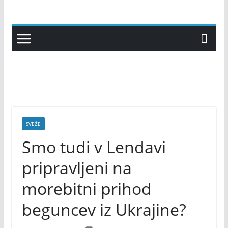
Skip
to
content
SVEŽE
Smo tudi v Lendavi
pripravljeni na
morebitni prihod
beguncev iz Ukrajine?