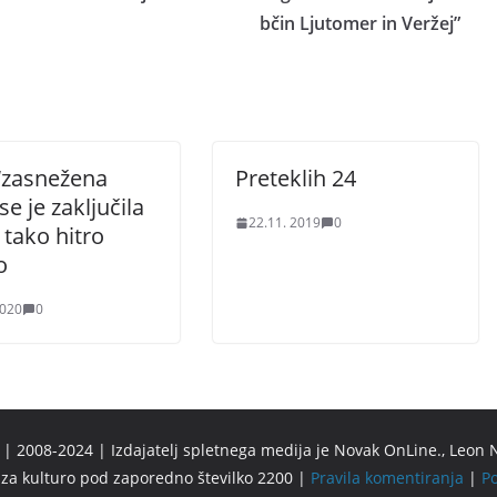
bčin Ljutomer in Veržej”
 “zasnežena
Preteklih 24
se je zaključila
22.11. 2019
0
 tako hitro
o
2020
0
 2008-2024 | Izdajatelj spletnega medija je Novak OnLine., Leon N
u za kulturo pod zaporedno številko 2200 |
Pravila komentiranja
|
Po