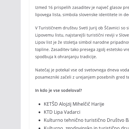
Izmed 16 prispelih zasaditev je največ glasov prej
lipovega lista, simbola slovenske identitete in de
V Turističnem društvu Sveti Jurij ob Ščavnici so si 
Lipovemu listu, najstarejši turistični reviji v Slov
Lipov list je že stoletja simbol narodne pripadno
topline. Zasaditev tako presega zgolj estetsko v
spodbuja k ohranjanju tradicije.
Natečaj je potekal vse od svetovnega dneva voda, 
posamezniki začeli z urejanjem posebnih gred ter
In kdo je vse sodeloval?
KETŠD Alojzij Mihelčič Harije
KTD Lipa Vadarci
Kulturno tehnično turistično Društvo B
Kulturno, zgodovinsko in turistično dr