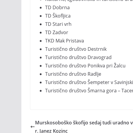
TD Dobrna
TD Škofljica
TD Stari vrh
TD Zadvor
TKD Mak Pristava
Turistično društvo Destrnik
Turistično društvo Dravograd
Turistično društvo Ponikva pri Žalcu
Turistično društvo Radlje
Turistično društvo Šempeter v Savinjski
Turistično društvo Šmarna gora – Tace
Murskosoboško škofijo sedaj tudi uradno v
r. Janez Kozinc