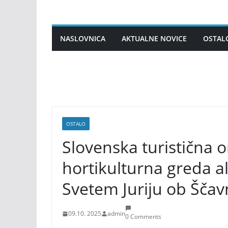
Skip
to
content
NASLOVNICA
AKTUALNE NOVICE
OSTAL
OSTALO
Slovenska turistična o
hortikulturna greda ali
Svetem Juriju ob Ščavn
09.10. 2025
admin
0 Comments