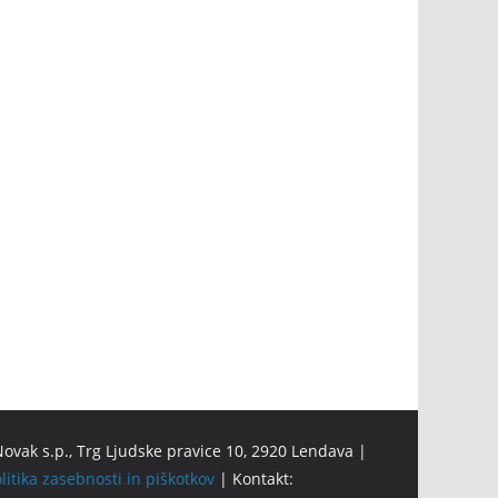
ovak s.p., Trg Ljudske pravice 10, 2920 Lendava |
litika zasebnosti in piškotkov
| Kontakt: