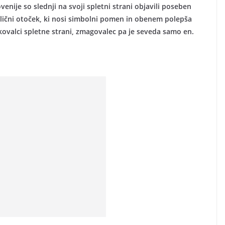
enije so slednji na svoji spletni strani objavili poseben
etlični otoček, ki nosi simbolni pomen in obenem polepša
skovalci spletne strani, zmagovalec pa je seveda samo en.