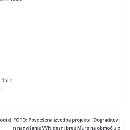
 dolini
n
odi d
FOTO: Pospešena izvedba projekta “Dograditev i
n nadvišanje VVN desni breg Mure na območju o