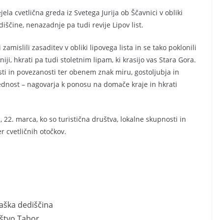
ela cvetlična greda iz Svetega Jurija ob Ščavnici v obliki
diščine, nenazadnje pa tudi revije Lipov list.
zamislili zasaditev v obliki lipovega lista in se tako poklonili
eniji, hkrati pa tudi stoletnim lipam, ki krasijo vas Stara Gora.
sti in povezanosti ter obenem znak miru, gostoljubja in
rednost – nagovarja k ponosu na domače kraje in hkrati
22. marca, ko so turistična društva, lokalne skupnosti in
 cvetličnih otočkov.
aška dediščina
uštvo Tabor