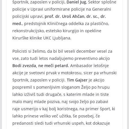
športnik, zaposlen v policiji,
Daniel Jug
, Sektor splošne
policije v Upravi uniformirane policije na Generalni
policijski upravi,
prof. dr. Uroš Ahčan
,
dr. sc., dr.
med.
, predstojnik Kliničnega oddelka za plastično,
rekonstrukcijsko, estetsko kirurgijo in opekline
Kirurške klinike UKC Ljubljana.
Policisti si želimo, da bi bil veseli december vesel za
vse, zato tudi letos nadaljujemo preventivno akcijo
Bodi zvezda, ne meči petard.
Ambasador letošnje
akcije je svetovni prvak v motokrosu, sicer pa vrhunski
športnik, zaposlen v policiji.
Tim Gajser
je akcijo
pospremil s pomenljivim sloganom Željo po hrupu
lahko izživiš tudi drugače, s katerim mlade in tiste
malo manj mlade poziva, naj svojo željo po zabavi
raje usmerijo v kaj bolj koristnega, na primer šport, ki
lahko prinese veliko več užitka, še posebej, če
predanosti sledi tudi vrhunski uspeh, kot dokazuje