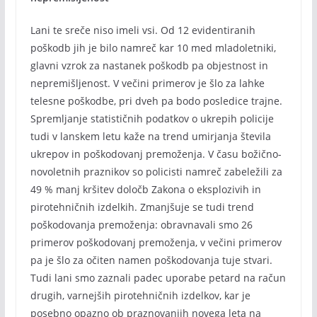
Lani te sreče niso imeli vsi. Od 12 evidentiranih
poškodb jih je bilo namreč kar 10 med mladoletniki,
glavni vzrok za nastanek poškodb pa objestnost in
nepremišljenost. V večini primerov je šlo za lahke
telesne poškodbe, pri dveh pa bodo posledice trajne.
Spremljanje statističnih podatkov o ukrepih policije
tudi v lanskem letu kaže na trend umirjanja števila
ukrepov in poškodovanj premoženja. V času božično-
novoletnih praznikov so policisti namreč zabeležili za
49 % manj kršitev določb Zakona o eksplozivih in
pirotehničnih izdelkih. Zmanjšuje se tudi trend
poškodovanja premoženja: obravnavali smo 26
primerov poškodovanj premoženja, v večini primerov
pa je šlo za očiten namen poškodovanja tuje stvari.
Tudi lani smo zaznali padec uporabe petard na račun
drugih, varnejših pirotehničnih izdelkov, kar je
posebno opazno ob praznovanjih novega leta na