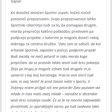
Gajser.
Ko dosežeš določen športni uspeh, hočeš-nočeš
postaneš prepoznaven. Svojo prepoznavnost lahko
športniki izkoristijo tudi za to, da pomagajo drugim,
morda preprečijo kakšno poškodbo, predvsem pa
podprejo projekte, s katerimi je mogoče doseči nekaj
dobrega za celotno družbo.
“Zato sem se odločil, da kot
vrhunski športnik, zaposlen v policiji, podprem projekt
Bodi zvezda, ne meči petard! in tako morda koga
prepričam, da so prazniki lahko veseli tudi brez pokanja.
Željo po hrupu je mogoče izživeti tudi drugače in jo
usmeriti v kaj bolj koristnega. Prav to sem storil tudi
sam, in svoj ‘ventil’ že pred časom našel v športu. V
življenju nisem prižgal niti ene petarde! Zato pozivam vse
mlade in tiste malo manj mlade – naredite si december
vesel brez izzivanja usode. Če se že ne morete odpovedati
pirotehniki, jo uporabljajte varno, pa tudi uvidevno tako