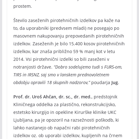
prostem.
Število zaseženih pirotehničnih izdelkov pa kaže na
to, da uporabniki (predvsem mladi) ne posegajo po
masovnem nakupovanju prepovedanih pirotehničnih
izdelkov. Zaseženih je bilo 15.400 kosov pirotehničnih
izdelkov, kar znaša približno 59 % manj kot v letu
2014. Vsi pirotehnični izdelki so bili zaseženi v
notranjosti države.
“Dobro sodelujemo tudi s FURS-om,
TIRS in IRSNZ, saj smo v lanskem prednovoletnem
obdobju opravili 18 skupnih nadzorov,”
poudarja
Jug
.
Prof. dr. Uroš Ahčan, dr. sc., dr. med.
, predstojnik
Kliničnega oddelka za plastično, rekonstrukcijsko,
estetsko kirurgijo in opekline Kirurške klinike UKC
Ljubljana, pa je opozoril na razsežnosti poškodb, ki
lahko nastanejo ob napačni rabi pirotehničnih
izdelkov oz. ob uporabi izdelkov, kupljenih na črnem