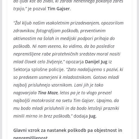
do ljudi kot do živali, ki zaradi nenehnega pokanja zares
trpijo,”
je pozval
Tim Gajser
.
“Žal kljub našim vsakoletnim prizadevanjem, opozorilom
zdravnikov, fotografijam poškodb, preventivnim
aktivnostim na šolah in medijski podpori prihaja do
poškodb. Ni nam vseeno, ko vidimo, da bo posledice
nepremišljene rabe pirotehničnih sredstev moral nositi
mlad človek celo življenje,”
opozarja
Danijel Jug
iz
Sektorja splošne policije.
“Zato nadaljujemo s pozivi, ki
so predvsem usmerjeni k mladostnikom. Gotovo mladi
najbolj prisluhnejo vzornikom. Lani jih je tako
nagovarjala
Tina Maze
, letos pa je to vlogo prevzel
najboljši motokrosist na svetu Tim Gajser. Upajmo, da
mu bodo mladi prisluhnili in da bodo letošnji prazniki
minili mirno in brez poškodb,”
dodaja
Jug
.
Glavni vzrok za nastanek poškodb pa objestnost in
nepremišljenost