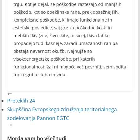
trgu. Kot je dejal, se poškodbe raztezajo od manjših
poškodb, kot so opeklinske rane, prek obsežnejših,
kompleksne poškodbe, ki imajo funkcionalne in
estetske posledice, saj gre za poškodbe kosti in
mehkih tkiv (žile, živci, kite, mišice), tkiva lahko
propadejo tudi kasneje, zaradi umazanosti ran pa
obstaja nevarnost okužb. Najhujše so
visokoenergetske poškodbe, pri katerih
funkcionalnosti žal ni mogoče več povrniti, sem sodita
tudi izguba sluha in vida.
Preteklih 24
Skupščina Evropskega združenja teritorialnega
sodelovanja Pannon EGTC
Morda vam bo všeč tudi