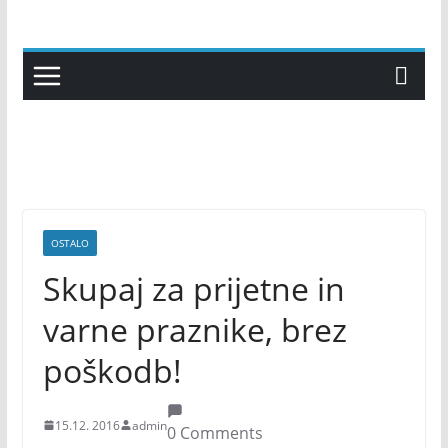
Skip
to
content
OSTALO
Skupaj za prijetne in
varne praznike, brez
poškodb!
15.12. 2016
admin
0 Comments