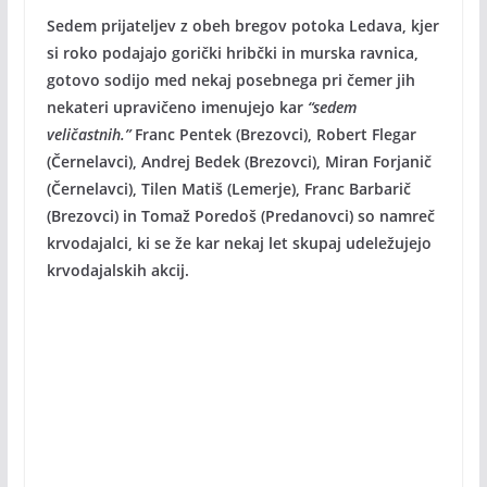
Sedem prijateljev z obeh bregov potoka Ledava, kjer
si roko podajajo gorički hribčki in murska ravnica,
gotovo sodijo med nekaj posebnega pri čemer jih
nekateri upravičeno imenujejo kar
“sedem
veličastnih.”
Franc Pentek (Brezovci), Robert Flegar
(Černelavci), Andrej Bedek (Brezovci), Miran Forjanič
(Černelavci), Tilen Matiš (Lemerje), Franc Barbarič
(Brezovci) in Tomaž Poredoš (Predanovci) so namreč
krvodajalci, ki se že kar nekaj let skupaj udeležujejo
krvodajalskih akcij.