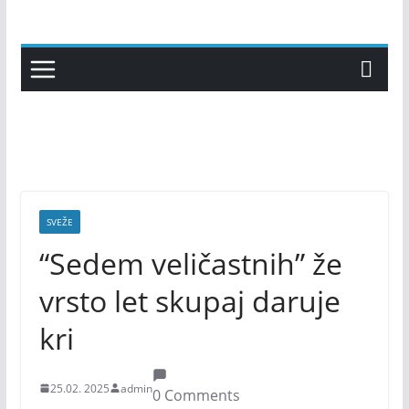
Skip
to
content
SVEŽE
“Sedem veličastnih” že
vrsto let skupaj daruje
kri
25.02. 2025
admin
0 Comments