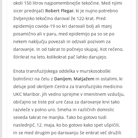
okoli 150 litrov najpomembnejše tekočine. Med njimi
sicer prednjači
Robert Flegar
, ki je nujno potrebno
življenjsko tekočino daroval že 122-krat. Pred
epidemijo covida-19 so kri darovali bolj ali manj
posamično ali v paru, med epidemijo pa so se po
nekem naključju povezali in odzvali pozivom za
darovanje. In od takrat to počnejo skupaj. Kot rečeno,
štirikrat na leto, kolikokrat pač lahko darujejo.
Enota transfuzijskega oddelka v murskosoboški
bolnišnici na čelu z
Danijem
,
Matjažem
in ostalimi, ki
deluje pod okriljem Centra za transfuzijsko medicino
UKC Maribor, jih vedno sprejme v imenitnem vzdušju,
običajno se tiste pol ure časa za darovanje krvi tako
razvleče v polno uro. Smeha in različnih domislic
seveda takrat ne manjka. Tako bo gotovo tudi
naslednjič, 12. maja, ko bo gotovo kako spet ušpičili,
in se med drugim po darovanju še enkrat več družili