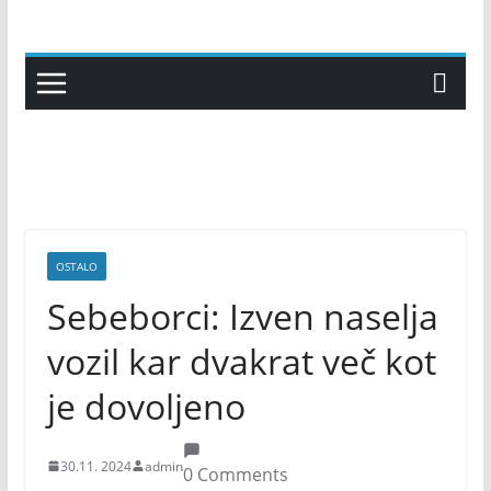
Skip
to
content
OSTALO
Sebeborci: Izven naselja
vozil kar dvakrat več kot
je dovoljeno
30.11. 2024
admin
0 Comments