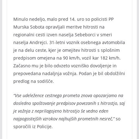
Minulo nedeljo, malo pred 14. uro so policisti PP
Murska Sobota opravljali meritve hitrosti na
regionalni cesti izven naselja Sebeborci v smeri
naselja Andrejci. 31-letni voznik osebnega avtomobila
je na delu ceste, kjer je omejitev hitrosti s splošnim
predpisom omejena na 90 km/h, vozil kar 182 km/h.
Začasno mu je bilo odvzeto vozniško dovoljenje in
prepovedana nadaljnja vožnja. Podan je bil obdolžilni
predlog na sodišče.
“Vse udeležence cestnega prometa znova opozarjamo na
dosledno spoštovanje predpisov povezanih s hitrostjo, saj
je vožnja z neprilagojeno hitrostjo še vedno eden
najpogostejših vzrokov najhujših prometnih nesreč,”
so
sporočili iz Policije.