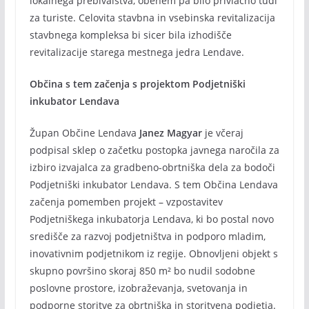
lokalnega prebivalstva, obenem pa bilo privlačno tudi
za turiste. Celovita stavbna in vsebinska revitalizacija
stavbnega kompleksa bi sicer bila izhodišče
revitalizacije starega mestnega jedra Lendave.
Občina s tem začenja s projektom Podjetniški
inkubator Lendava
Župan Občine Lendava
Janez Magyar
je včeraj
podpisal sklep o začetku postopka javnega naročila za
izbiro izvajalca za gradbeno-obrtniška dela za bodoči
Podjetniški inkubator Lendava. S tem Občina Lendava
začenja pomemben projekt – vzpostavitev
Podjetniškega inkubatorja Lendava, ki bo postal novo
središče za razvoj podjetništva in podporo mladim,
inovativnim podjetnikom iz regije. Obnovljeni objekt s
skupno površino skoraj 850 m² bo nudil sodobne
poslovne prostore, izobraževanja, svetovanja in
podporne storitve za obrtniška in storitvena podjetja.