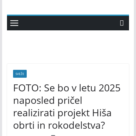
Skip
to
content
SVEŽE
FOTO: Se bo v letu 2025
naposled pričel
realizirati projekt Hiša
obrti in rokodelstva?