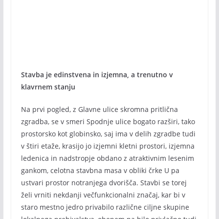
Stavba je edinstvena in izjemna, a trenutno v
klavrnem stanju
Na prvi pogled, z Glavne ulice skromna pritlična
zgradba, se v smeri Spodnje ulice bogato razširi, tako
prostorsko kot globinsko, saj ima v delih zgradbe tudi
v štiri etaže, krasijo jo izjemni kletni prostori, izjemna
ledenica in nadstropje obdano z atraktivnim lesenim
gankom, celotna stavbna masa v obliki črke U pa
ustvari prostor notranjega dvorišča. Stavbi se torej
želi vrniti nekdanji večfunkcionalni značaj, kar bi v
staro mestno jedro privabilo različne ciljne skupine