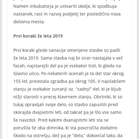
Namen inkubatorja je ustvariti okolje, ki spodbuja
nastanek, rast in razvoj podjetij ter posledično nova
delovna mesta.
Prvi koraki že leta 2019
Prvi koraki glede sanacije omenjene stavbe so padli
že leta 2019. Sama stavba naj bi sicer nastajala v več
fazah, najstarejši del pa je vsekakor tisti, ki gleda na
Glavno ulico. Po nekaterih ocenah je ta del star okrog
155 let, preostala zgradba pa okrog 105. V najslabšem
stanju je vsekakor zunanji oz. “zadnji” del, ki je kljub
nižji starosti v precej klavrnem stanju. Obrtniki, ki so
tukaj opravljali svoje delo, so stavbo zapustili pred
skorajda dvajsetimi leti, od takrat pa je šlo vse samo
še navzdol. Pred kakimi dvanajstimi leti sta se
porušila še oba dimnika, ki sta povzročila dodatno
škodo na ostrešju, dež pa je “delo,” dokončal tako, da