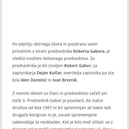
Po odprtju občnega zbora in pozdravu vsem
prisotnim s strani predsednika
Roberta Gabora
, je
sledila izvolitev delovnega predsedstva. Za
predsednika je bil izvoljen
Robert Gabor
, za
zapisnikarja
Dejan Kulčar
, overitelja zapisnika pa sta
bila
Alen Dominić
in
Ivan Breznik
.
Z resnim delom so člani in predsedstvo začeli pri
točki 3. Predsednik Gabor je poudaril, da statut
društva od leta 1997 ni bil spreminjan ali kakor koli
drugače korigiran in je, zaradi spremenjene
zakonodaje ta neskladen. Kot je bilo moč slišati, so z