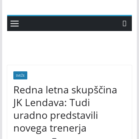
Skip
to
content
SVEŽE
Redna letna skupščina
JK Lendava: Tudi
uradno predstavili
novega trenerja