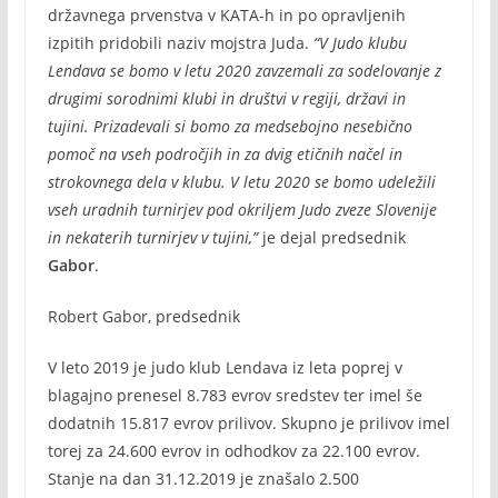
državnega prvenstva v KATA-h in po opravljenih
izpitih pridobili naziv mojstra Juda.
“V Judo klubu
Lendava se bomo v letu 2020 zavzemali za sodelovanje z
drugimi sorodnimi klubi in društvi v regiji, državi in
tujini. Prizadevali si bomo za medsebojno nesebično
pomoč na vseh področjih in za dvig etičnih načel in
strokovnega dela v klubu. V letu 2020 se bomo udeležili
vseh uradnih turnirjev pod okriljem Judo zveze Slovenije
in nekaterih turnirjev v tujini,”
je dejal predsednik
Gabor
.
Robert Gabor, predsednik
V leto 2019 je judo klub Lendava iz leta poprej v
blagajno prenesel 8.783 evrov sredstev ter imel še
dodatnih 15.817 evrov prilivov. Skupno je prilivov imel
torej za 24.600 evrov in odhodkov za 22.100 evrov.
Stanje na dan 31.12.2019 je znašalo 2.500