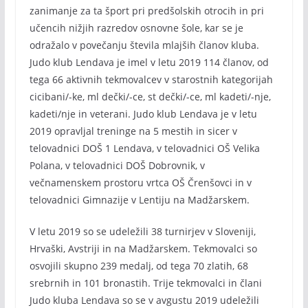
zanimanje za ta šport pri predšolskih otrocih in pri
učencih nižjih razredov osnovne šole, kar se je
odražalo v povečanju števila mlajših članov kluba.
Judo klub Lendava je imel v letu 2019 114 članov, od
tega 66 aktivnih tekmovalcev v starostnih kategorijah
cicibani/-ke, ml dečki/-ce, st dečki/-ce, ml kadeti/-nje,
kadeti/nje in veterani. Judo klub Lendava je v letu
2019 opravljal treninge na 5 mestih in sicer v
telovadnici DOŠ 1 Lendava, v telovadnici OŠ Velika
Polana, v telovadnici DOŠ Dobrovnik, v
večnamenskem prostoru vrtca OŠ Črenšovci in v
telovadnici Gimnazije v Lentiju na Madžarskem.
V letu 2019 so se udeležili 38 turnirjev v Sloveniji,
Hrvaški, Avstriji in na Madžarskem. Tekmovalci so
osvojili skupno 239 medalj, od tega 70 zlatih, 68
srebrnih in 101 bronastih. Trije tekmovalci in člani
Judo kluba Lendava so se v avgustu 2019 udeležili