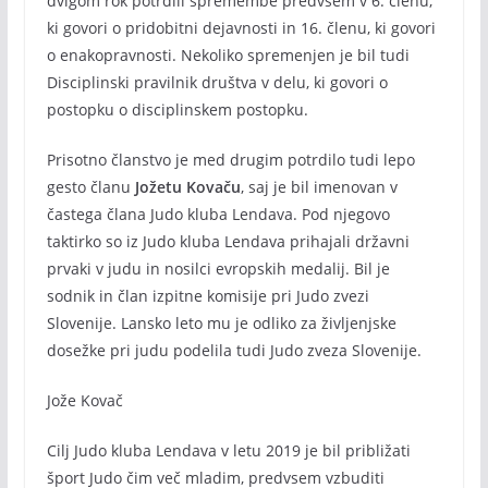
dvigom rok potrdili spremembe predvsem v 6. členu,
ki govori o pridobitni dejavnosti in 16. členu, ki govori
o enakopravnosti. Nekoliko spremenjen je bil tudi
Disciplinski pravilnik društva v delu, ki govori o
postopku o disciplinskem postopku.
Prisotno članstvo je med drugim potrdilo tudi lepo
gesto članu
Jožetu Kovaču
, saj je bil imenovan v
častega člana Judo kluba Lendava. Pod njegovo
taktirko so iz Judo kluba Lendava prihajali državni
prvaki v judu in nosilci evropskih medalij. Bil je
sodnik in član izpitne komisije pri Judo zvezi
Slovenije. Lansko leto mu je odliko za življenjske
dosežke pri judu podelila tudi Judo zveza Slovenije.
Jože Kovač
Cilj Judo kluba Lendava v letu 2019 je bil približati
šport Judo čim več mladim, predvsem vzbuditi