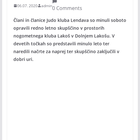
06.07. 2020
admin
0 Comments
Člani in članice Judo kluba Lendava so minuli soboto
opravili redno letno skupščino v prostorih
nogometnega kluba Lakoš v Dolnjem Lakošu. V
devetih točkah so predstavili minulo leto ter
naredili načrte za naprej ter skupščino zaključili v
dobri uri.