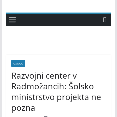
Skip
to
content
OSTALO
Razvojni center v
Radmožancih: Šolsko
ministrstvo projekta ne
pozna