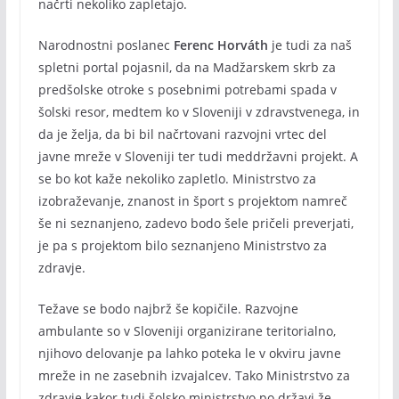
načrti nekoliko zapletajo.
Narodnostni poslanec
Ferenc Horváth
je tudi za naš
spletni portal pojasnil, da na Madžarskem skrb za
predšolske otroke s posebnimi potrebami spada v
šolski resor, medtem ko v Sloveniji v zdravstvenega, in
da je želja, da bi bil načrtovani razvojni vrtec del
javne mreže v Sloveniji ter tudi meddržavni projekt. A
se bo kot kaže nekoliko zapletlo. Ministrstvo za
izobraževanje, znanost in šport s projektom namreč
še ni seznanjeno, zadevo bodo šele pričeli preverjati,
je pa s projektom bilo seznanjeno Ministrstvo za
zdravje.
Težave se bodo najbrž še kopičile. Razvojne
ambulante so v Sloveniji organizirane teritorialno,
njihovo delovanje pa lahko poteka le v okviru javne
mreže in ne zasebnih izvajalcev. Tako Ministrstvo za
zdravje kakor tudi šolsko ministrstvo po državi že