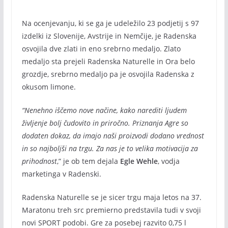
Na ocenjevanju, ki se ga je udeležilo 23 podjetij s 97
izdelki iz Slovenije, Avstrije in Nemčije, je Radenska
osvojila dve zlati in eno srebrno medaljo. Zlato
medaljo sta prejeli Radenska Naturelle in Ora belo
grozdje, srebrno medaljo pa je osvojila Radenska z
okusom limone.
“Nenehno iščemo nove načine, kako narediti ljudem
življenje bolj čudovito in priročno. Priznanja Agre so
dodaten dokaz, da imajo naši proizvodi dodano vrednost
in so najboljši na trgu. Za nas je to velika motivacija za
prihodnost
,” je ob tem dejala
Egle Wehle
, vodja
marketinga v Radenski.
Radenska Naturelle se je sicer trgu maja letos na 37.
Maratonu treh src premierno predstavila tudi v svoji
novi SPORT podobi. Gre za posebej razvito 0,75 l