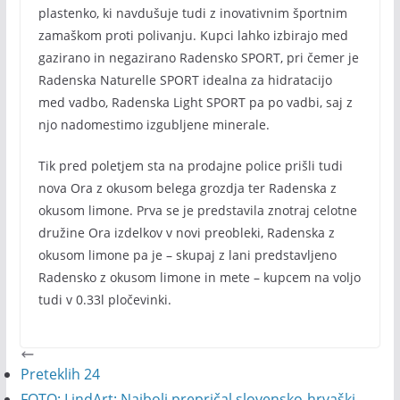
plastenko, ki navdušuje tudi z inovativnim športnim
zamaškom proti polivanju. Kupci lahko izbirajo med
gazirano in negazirano Radensko SPORT, pri čemer je
Radenska Naturelle SPORT idealna za hidratacijo
med vadbo, Radenska Light SPORT pa po vadbi, saj z
njo nadomestimo izgubljene minerale.
Tik pred poletjem sta na prodajne police prišli tudi
nova Ora z okusom belega grozdja ter Radenska z
okusom limone. Prva se je predstavila znotraj celotne
družine Ora izdelkov v novi preobleki, Radenska z
okusom limone pa je – skupaj z lani predstavljeno
Radensko z okusom limone in mete – kupcem na voljo
tudi v 0.33l pločevinki.
Preteklih 24
FOTO: LindArt: Najbolj prepričal slovensko-hrvaški