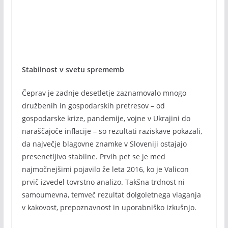
Stabilnost v svetu sprememb
Čeprav je zadnje desetletje zaznamovalo mnogo
družbenih in gospodarskih pretresov – od
gospodarske krize, pandemije, vojne v Ukrajini do
naraščajoče inflacije – so rezultati raziskave pokazali,
da največje blagovne znamke v Sloveniji ostajajo
presenetljivo stabilne. Prvih pet se je med
najmočnejšimi pojavilo že leta 2016, ko je Valicon
prvič izvedel tovrstno analizo. Takšna trdnost ni
samoumevna, temveč rezultat dolgoletnega vlaganja
v kakovost, prepoznavnost in uporabniško izkušnjo.