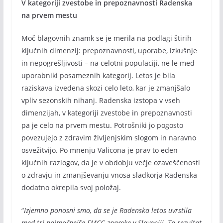
V kategoriji zvestobe in prepoznavnosti Radenska
na prvem mestu
Moč blagovnih znamk se je merila na podlagi štirih
ključnih dimenzij: prepoznavnosti, uporabe, izkušnje
in nepogrešljivosti – na celotni populaciji, ne le med
uporabniki posameznih kategorij. Letos je bila
raziskava izvedena skozi celo leto, kar je zmanjšalo
vpliv sezonskih nihanj. Radenska izstopa v vseh
dimenzijah, v kategoriji zvestobe in prepoznavnosti
pa je celo na prvem mestu. Potrošniki jo pogosto
povezujejo z zdravim življenjskim slogom in naravno
osvežitvijo. Po mnenju Valicona je prav to eden
ključnih razlogov, da je v obdobju večje ozaveščenosti
o zdravju in zmanjševanju vnosa sladkorja Radenska
dodatno okrepila svoj položaj.
“
Izjemno ponosni smo, da se je Radenska letos uvrstila
med tri najmočnejše FMCG znamke v Sloveniji. Ta rezultat