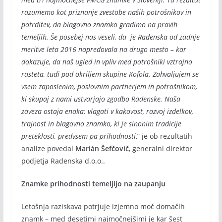
razumemo kot priznanje zvestobe naših potrošnikov in
potrditev, da blagovno znamko gradimo na pravih
temeljih. Še posebej nas veseli, da je Radenska od zadnje
meritve leta 2016 napredovala na drugo mesto – kar
dokazuje, da naš ugled in vpliv med potrošniki vztrajno
rasteta, tudi pod okriljem skupine Kofola. Zahvaljujem se
vsem zaposlenim, poslovnim partnerjem in potrošnikom,
ki skupaj z nami ustvarjajo zgodbo Radenske. Naša
zaveza ostaja enaka: vlagati v kakovost, razvoj izdelkov,
trajnost in blagovno znamko, ki je sinonim tradicije
preteklosti, predvsem pa prihodnosti
,” je ob rezultatih
analize povedal
Marián Šefčovič
, generalni direktor
podjetja Radenska d.o.o..
Znamke prihodnosti temeljijo na zaupanju
Letošnja raziskava potrjuje izjemno moč domačih
znamk – med desetimi najmočnejšimi je kar šest