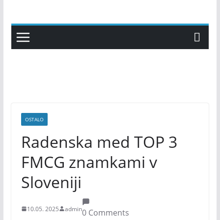
Skip
to
content
OSTALO
Radenska med TOP 3
FMCG znamkami v
Sloveniji
10.05. 2025
admin
0 Comments