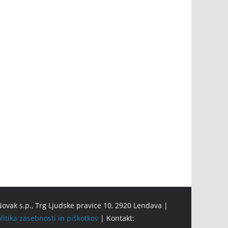
ovak s.p., Trg Ljudske pravice 10, 2920 Lendava |
litika zasebnosti in piškotkov
| Kontakt: