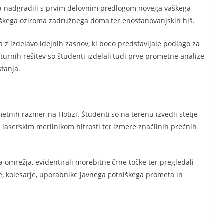
ja nadgradili s prvim delovnim predlogom novega vaškega
vaškega oziroma zadružnega doma ter enostanovanjskih hiš.
a z izdelavo idejnih zasnov, ki bodo predstavljale podlago za
kturnih rešitev so študenti izdelali tudi prve prometne analize
stanja.
tnih razmer na Hotizi. Študenti so na terenu izvedli štetje
z laserskim merilnikom hitrosti ter izmere značilnih prečnih
a omrežja, evidentirali morebitne črne točke ter pregledali
e, kolesarje, uporabnike javnega potniškega prometa in