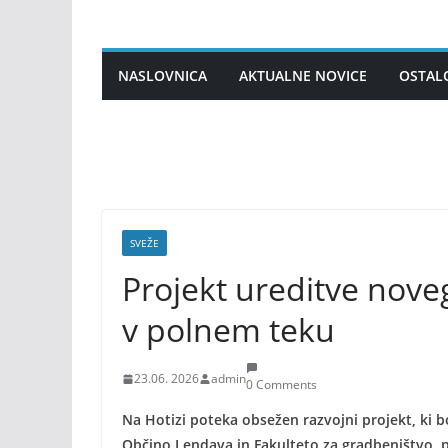
Skip
to
content
NASLOVNICA
AKTUALNE NOVICE
OSTAL
SVEŽE
Projekt ureditve nove
v polnem teku
23.06. 2026
admin
0 Comments
Na Hotizi poteka obsežen razvojni projekt, ki 
Občino Lendava in Fakulteto za gradbeništvo, 