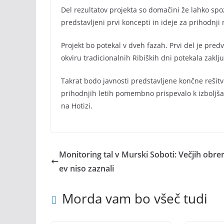
Del rezultatov projekta so domačini že lahko spozn
predstavljeni prvi koncepti in ideje za prihodnji 
Projekt bo potekal v dveh fazah. Prvi del je predv
okviru tradicionalnih Ribiških dni potekala zaklj
Takrat bodo javnosti predstavljene končne rešitv
prihodnjih letih pomembno prispevalo k izboljšan
na Hotizi.
Monitoring tal v Murski Soboti: Večjih obre
ev niso zaznali
Morda vam bo všeč tudi