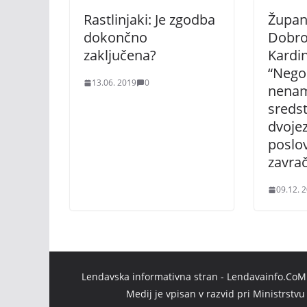
Rastlinjaki: Je zgodba
Župan
dokončno
Dobro
zaključena?
Kardin
“Nego
13.06. 2019
0
nenam
sredst
dvoje
poslov
zavra
09.12. 
Lendavska informativna stran - Lendavainfo.CoM |
Medij je vpisan v razvid pri Ministrstv