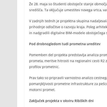
Že 28. maja so študenti obstoječe stanje območ
središča. Ta vključuje umestitev novega vrtca, 
V zadnjih tednih je projektna skupina nadaljeval
prihodnje odločitve o razvoju kraja. Poleg arhite
in nadgradili digitalne BIM-modele obstoječega 
Pod drobnogledom tudi prometna ureditev
Pomemben del projekta predstavlja analiza prome
prometa, meritve hitrosti na regionalni cesti R2 
profilov prometnic.
Prav tako so pripravili varnostno analizo cestneg
pomanjkljivosti prometne infrastrukture za pešc
motorni promet.
Zaključek projekta v okviru Ribiških dni