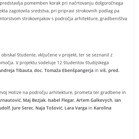
in predstavlja pomemben korak pri načrtovanju dolgoročnega
kta zagotovila sredstva, pri pripravi strokovnih podlag pa
ntorstvom strokovnjakov s področja arhitekture, gradbeništva
iskal študente, vključene v projekt, ter se seznanil z
močja. V projektu sodeluje 12 študentov študijskega
 Andreja Tibauta
,
doc. Tomaža Ebenšpangerja
in
viš. pred.
razvoj Hotize na področju arhitekture, prometa ter gradbene in
Arnautović
,
Maj Bezjak
,
Isabel Flegar
,
Artem Galkevych
,
Ian
udolf
,
Jure Serec
,
Naja Tošović
,
Lara Varga
in
Karolina