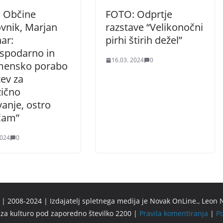
 Občine
FOTO: Odprtje
vnik, Marjan
razstave “Velikonočni
ar:
pirhi štirih dežel”
spodarno in
16.03. 2024
0
ensko porabo
ev za
zično
anje, ostro
čam”
2024
0
 2008-2024 | Izdajatelj spletnega medija je Novak OnLine., Leon N
u za kulturo pod zaporedno številko 2200 |
Pravila komentiranja
|
Po