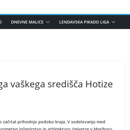
O
DNEVNE MALICE
LENDAVSKA PIKADO LIGA
ga vaškega središča Hotize
bo začrtal prihodnjo podobo kraja. V sodelovanju med
prometno inženirstvo in arhitekturo Univerze v Mariboru