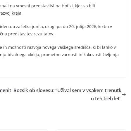
ali na vmesni predstavitvi na Hotizi, kjer so bili
razvoj kraja.
iden do začetka junija, drugi pa do 20. julija 2026, ko bo v
učna predstavitev rezultatov.
e in možnosti razvoja novega vaškega središča, ki bi lahko v
ju bivalnega okolja, prometne varnosti in kakovosti življenja
menit
Bozsik ob slovesu: “Užival sem v vsakem trenutk
u teh treh let”