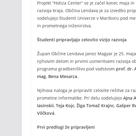
Projekt “Hotiza Center” se je začel konec maja 
razvoja kraja. Občina Lendava je za izvedbo proje
sodelujejo študenti Univerze v Mariboru pod me
in prometnega inženirstva.
Študenti pripravljajo celovito vizijo razvoja
Župan Občine Lendava Janez Magyar je 25. maja ob
njihovim delom in prvimi usmeritvami razvoja ob
programa gradbeništvo pod vodstvom
prof. dr.
mag. Bena Mesarca
.
Njihova naloga je pripraviti celovite rešitve za 
prometne informatike. Pri delu sodelujejo
Ajna 
Iasinskii
,
Teja Kojc
,
Žiga Tomaž Krajnc
,
Gašper R
Vilčková
.
Prvi predlogi že pripravljeni