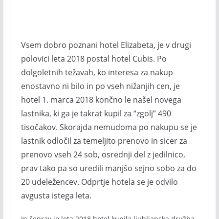
Vsem dobro poznani hotel Elizabeta, je v drugi
polovici leta 2018 postal hotel Cubis. Po
dolgoletnih težavah, ko interesa za nakup
enostavno ni bilo in po vseh nižanjih cen, je
hotel 1. marca 2018 končno le našel novega
lastnika, ki ga je takrat kupil za “zgolj” 490
tisočakov. Skorajda nemudoma po nakupu se je
lastnik odločil za temeljito prenovo in sicer za
prenovo vseh 24 sob, osrednji del z jedilnico,
prav tako pa so uredili manjšo sejno sobo za do
20 udeležencev. Odprtje hotela se je odvilo
avgusta istega leta.
In čeprav je leta 2018 hotel kupila ljubljanska družba