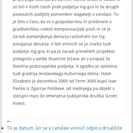
so bili v tistih časih prek podjetja Ing-gra in še drugih
povezanih podjetij pomembni vlagatelji v Lendavi. To
je bilo v času, ko so v gospodarstvu in predvsem v
gradbeništvu cveteli kompenzacijski posli in se je
zaradi pomanjkanja denarja razbohotil sivi trg
posojanja denarja. V teh vrtincih se je znašlo tudi
podjetje Ing-gra, ki pa je zaradi prevelikih projektov
potegnilo v velike finančne težave ali v propad še
številna podizvajalska podjetja. V zgodbo je vpletena
tudi gradnja lendavskega kulturnega doma. Hotel
Elizabeto je decembra 2009 od Term 3000 kupil Ivan
Pavlov iz Zgornje Polskave, od slednjega pa objekt v
stečajni masi že omenjena ljubljanska družba Sicom
Invest.
To je datum, ko se v Lendavi vnovič odpira drsališče