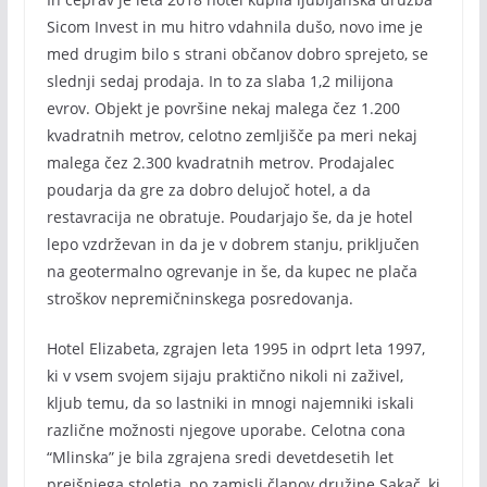
Sicom Invest in mu hitro vdahnila dušo, novo ime je
med drugim bilo s strani občanov dobro sprejeto, se
slednji sedaj prodaja. In to za slaba 1,2 milijona
evrov. Objekt je površine nekaj malega čez 1.200
kvadratnih metrov, celotno zemljišče pa meri nekaj
malega čez 2.300 kvadratnih metrov. Prodajalec
poudarja da gre za dobro delujoč hotel, a da
restavracija ne obratuje. Poudarjajo še, da je hotel
lepo vzdrževan in da je v dobrem stanju, priključen
na geotermalno ogrevanje in še, da kupec ne plača
stroškov nepremičninskega posredovanja.
Hotel Elizabeta, zgrajen leta 1995 in odprt leta 1997,
ki v vsem svojem sijaju praktično nikoli ni zaživel,
kljub temu, da so lastniki in mnogi najemniki iskali
različne možnosti njegove uporabe. Celotna cona
“Mlinska” je bila zgrajena sredi devetdesetih let
prejšnjega stoletja, po zamisli članov družine Sakač, ki