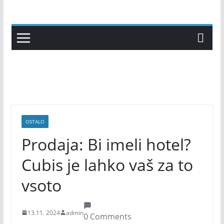
Skip
to
content
OSTALO
Prodaja: Bi imeli hotel?
Cubis je lahko vaš za to
vsoto
13.11. 2024
admin
0 Comments