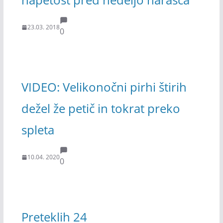
23.03. 2018
0
VIDEO: Velikonočni pirhi štirih
dežel že petič in tokrat preko
spleta
10.04. 2020
0
Preteklih 24