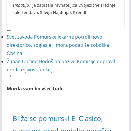
empatijo,”
je zapisala ravnateljica Dvojezične srednje
šole Lendava,
Silvija Hajdinjak Prendl
.
Svet zavoda Pomurske lekarne potrdil novo
direktorico, soglasje ji mora podati še soboška
Občina
Župan Občine Hodoš po pozivu Komisije odpravil
nezdružljivost funkcij
Morda vam bo všeč tudi
Bliža se pomurski El Clasico,
napetost pred nedeljo narašča