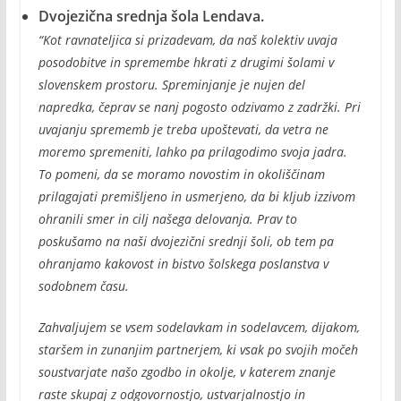
Dvojezična srednja šola Lendava.
“Kot ravnateljica si prizadevam, da naš kolektiv uvaja
posodobitve in spremembe hkrati z drugimi šolami v
slovenskem prostoru. Spreminjanje je nujen del
napredka, čeprav se nanj pogosto odzivamo z zadržki. Pri
uvajanju sprememb je treba upoštevati, da vetra ne
moremo spremeniti, lahko pa prilagodimo svoja jadra.
To pomeni, da se moramo novostim in okoliščinam
prilagajati premišljeno in usmerjeno, da bi kljub izzivom
ohranili smer in cilj našega delovanja. Prav to
poskušamo na naši dvojezični srednji šoli, ob tem pa
ohranjamo kakovost in bistvo šolskega poslanstva v
sodobnem času.
Zahvaljujem se vsem sodelavkam in sodelavcem, dijakom,
staršem in zunanjim partnerjem, ki vsak po svojih močeh
soustvarjate našo zgodbo in okolje, v katerem znanje
raste skupaj z odgovornostjo, ustvarjalnostjo in