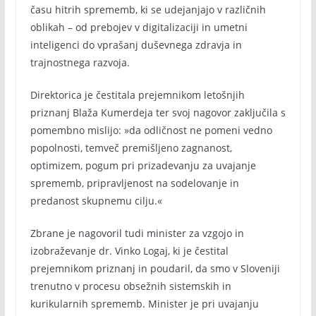
času hitrih sprememb, ki se udejanjajo v različnih
oblikah – od prebojev v digitalizaciji in umetni
inteligenci do vprašanj duševnega zdravja in
trajnostnega razvoja.
Direktorica je čestitala prejemnikom letošnjih
priznanj Blaža Kumerdeja ter svoj nagovor zaključila s
pomembno mislijo: »da odličnost ne pomeni vedno
popolnosti, temveč premišljeno zagnanost,
optimizem, pogum pri prizadevanju za uvajanje
sprememb, pripravljenost na sodelovanje in
predanost skupnemu cilju.«
Zbrane je nagovoril tudi minister za vzgojo in
izobraževanje dr. Vinko Logaj, ki je čestital
prejemnikom priznanj in poudaril, da smo v Sloveniji
trenutno v procesu obsežnih sistemskih in
kurikularnih sprememb. Minister je pri uvajanju