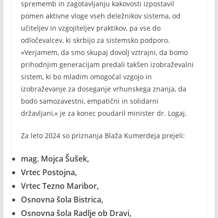
sprememb in zagotavljanju kakovosti izpostavil
pomen aktivne vloge vseh deležnikov sistema, od
učiteljev in vzgojiteljev praktikov, pa vse do
odločevalcev, ki skrbijo za sistemsko podporo.
»Verjamem, da smo skupaj dovolj vztrajni, da bomo
prihodnjim generacijam predali takšen izobraževalni
sistem, ki bo mladim omogočal vzgojo in
izobraževanje za doseganje vrhunskega znanja, da
bodo samozavestni, empatični in solidarni
državljani,« je za konec poudaril minister dr. Logaj.
Za leto 2024 so priznanja Blaža Kumerdeja prejeli:
mag. Mojca Šušek,
Vrtec Postojna,
Vrtec Tezno Maribor,
Osnovna šola Bistrica,
Osnovna šola Radlje ob Dravi,