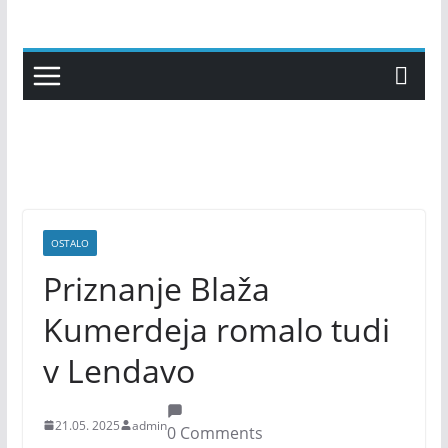
Skip
to
content
OSTALO
Priznanje Blaža
Kumerdeja romalo tudi
v Lendavo
21.05. 2025
admin
0 Comments