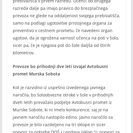
prebivališča v prvem razredu. Učenci od drugega
razreda dalje pa imajo pravico do brezplačnega
prevoza ne glede na oddaljenost svojega prebivališča,
samo na podlagi ugotovitve pristojnega organa za
preventivo v cestnem prometu, če navedeni organ
ugotovi, da je ogrožena varnost učenca na poti v šolo,
sicer pa, če je njegova pot do šole daljša od štirih
kilometrov.
Prevoze bo prihodnji dve leti izvajal Avtobusni
promet Murska Sobota
Kot je razvidno iz uspešno izvedenega javnega
naročila, bo šoloobvezne otroke v šole v prihodnjih
dveh letih prevažalo podjetje Avtobusni promet iz
Murske Sobote, ki ni imelo konkurence, saj je na
javnem naročilu nastopilo edino. Javno naročilo za
prevoze je bilo razdeljeno na tri sklope in sicer
prevozi za potrebe DOŠ I Lendava (sklop 1), prevozi za