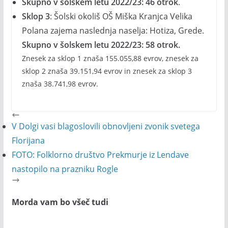
Skupno v šolskem letu 2022/23: 46 otrok
.
Sklop 3
: Šolski okoliš OŠ Miška Kranjca Velika
Polana zajema naslednja naselja: Hotiza, Grede.
Skupno v šolskem letu 2022/23: 58 otrok.
Znesek za sklop 1 znaša 155.055,88 evrov, znesek za
sklop 2 znaša 39.151,94 evrov in znesek za sklop 3
znaša 38.741,98 evrov.
V Dolgi vasi blagoslovili obnovljeni zvonik svetega
Florijana
FOTO: Folklorno društvo Prekmurje iz Lendave
nastopilo na prazniku Rogle
Morda vam bo všeč tudi