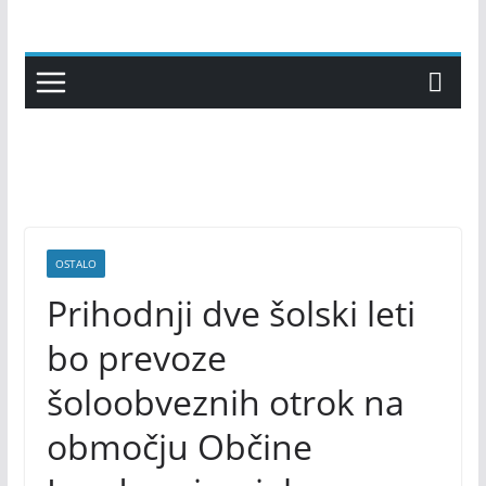
Skip
to
content
OSTALO
Prihodnji dve šolski leti
bo prevoze
šoloobveznih otrok na
območju Občine