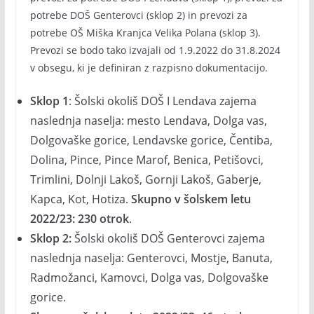
potrebe DOŠ Genterovci (sklop 2) in prevozi za
potrebe OŠ Miška Kranjca Velika Polana (sklop 3).
Prevozi se bodo tako izvajali od 1.9.2022 do 31.8.2024
v obsegu, ki je definiran z razpisno dokumentacijo.
Sklop 1
: Šolski okoliš DOŠ I Lendava zajema
naslednja naselja: mesto Lendava, Dolga vas,
Dolgovaške gorice, Lendavske gorice, Čentiba,
Dolina, Pince, Pince Marof, Benica, Petišovci,
Trimlini, Dolnji Lakoš, Gornji Lakoš, Gaberje,
Kapca, Kot, Hotiza.
Skupno v šolskem letu
2022/23: 230 otrok
.
Sklop 2:
Šolski okoliš DOŠ Genterovci zajema
naslednja naselja: Genterovci, Mostje, Banuta,
Radmožanci, Kamovci, Dolga vas, Dolgovaške
gorice.