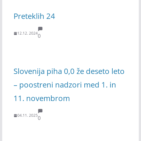
Preteklih 24
12.12. 2024
0
Slovenija piha 0,0 že deseto leto
– poostreni nadzori med 1. in
11. novembrom
04.11. 2025
0