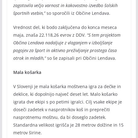
zagotovila večjo varnost in kakovostno izvedbo šolskih
športnih vsebin,”
so sporočili iz Občine Lendava.
Vrednost del, ki bodo zaključena do konca meseca
maja, znaša 22.118,26 evrov z DDV.
“S tem projektom
Občina Lendava nadaljuje z vlaganjem v izboljšanje
pogojev za šport in aktivno preživljanje prostega časa
otrok in mladih,”
so še zapisali pri Občini Lendava.
Mala košarka
V Slovenji je mala košarka moštvena igra za dečke in
deklice, ki dopolnijo največ deset let. Malo košarko
igrata dve ekipi s po petimi igralci. Cilj vsake ekipe je
doseči zadetek v nasprotnikov koš in preprečiti
nasprotnemu moštvu, da bi doseglo zadetek.
Standardna velikost igrišča je 28 metrov dolžine in 15
metrov širine.