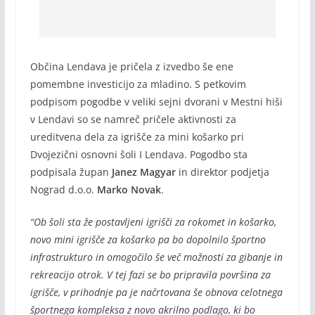
Občina Lendava je pričela z izvedbo še ene
pomembne investicijo za mladino. S petkovim
podpisom pogodbe v veliki sejni dvorani v Mestni hiši
v Lendavi so se namreč pričele aktivnosti za
ureditvena dela za igrišče za mini košarko pri
Dvojezični osnovni šoli I Lendava. Pogodbo sta
podpisala župan
Janez Magyar
in direktor podjetja
Nograd d.o.o.
Marko Novak
.
“Ob šoli sta že postavljeni igrišči za rokomet in košarko,
novo mini igrišče za košarko pa bo dopolnilo športno
infrastrukturo in omogočilo še več možnosti za gibanje in
rekreacijo otrok. V tej fazi se bo pripravila površina za
igrišče, v prihodnje pa je načrtovana še obnova celotnega
športnega kompleksa z novo akrilno podlago, ki bo