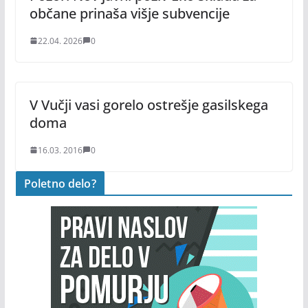
občane prinaša višje subvencije
22.04. 2026
0
V Vučji vasi gorelo ostrešje gasilskega
doma
16.03. 2016
0
Poletno delo?