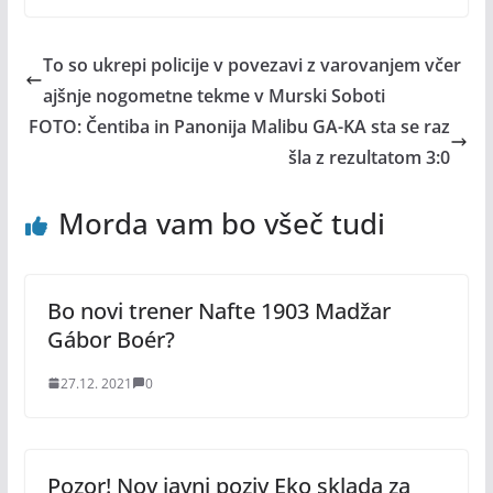
To so ukrepi policije v povezavi z varovanjem včer
ajšnje nogometne tekme v Murski Soboti
FOTO: Čentiba in Panonija Malibu GA-KA sta se raz
šla z rezultatom 3:0
Morda vam bo všeč tudi
Bo novi trener Nafte 1903 Madžar
Gábor Boér?
27.12. 2021
0
Pozor! Nov javni poziv Eko sklada za