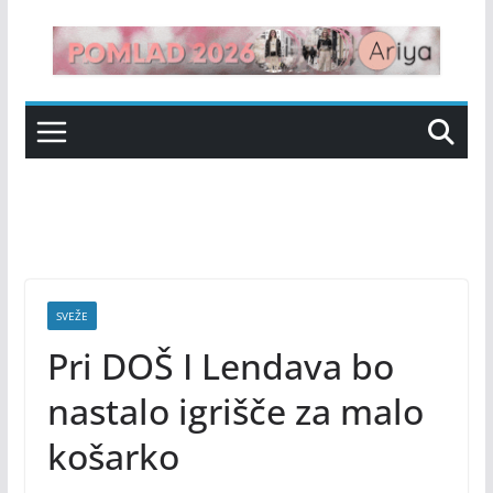
Skip
to
content
SVEŽE
Pri DOŠ I Lendava bo
nastalo igrišče za malo
košarko