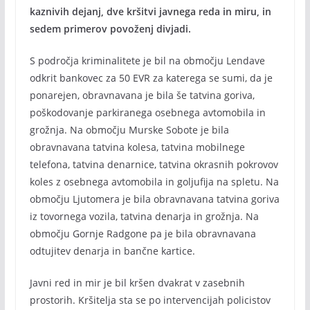
kaznivih dejanj, dve kršitvi javnega reda in miru, in
sedem primerov povoženj divjadi.
S področja kriminalitete je bil na območju Lendave
odkrit bankovec za 50 EVR za katerega se sumi, da je
ponarejen, obravnavana je bila še tatvina goriva,
poškodovanje parkiranega osebnega avtomobila in
grožnja. Na območju Murske Sobote je bila
obravnavana tatvina kolesa, tatvina mobilnege
telefona, tatvina denarnice, tatvina okrasnih pokrovov
koles z osebnega avtomobila in goljufija na spletu. Na
območju Ljutomera je bila obravnavana tatvina goriva
iz tovornega vozila, tatvina denarja in grožnja. Na
območju Gornje Radgone pa je bila obravnavana
odtujitev denarja in bančne kartice.
Javni red in mir je bil kršen dvakrat v zasebnih
prostorih. Kršitelja sta se po intervencijah policistov