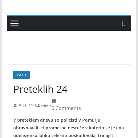
Skip
to
content
OSTALO
Preteklih 24
15.11. 2018
admin
0 Comments
V preteklem dnevu so policisti v Pomurju
obravnavali tri prometne nesreče v katerih se je ena
udeleženka lahko telesno poškodovala, trinajst