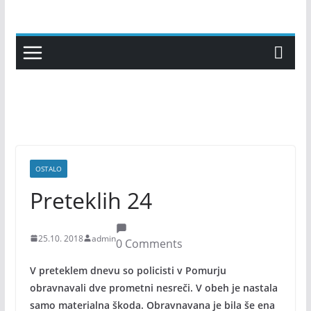
Skip
to
content
OSTALO
Preteklih 24
25.10. 2018
admin
0 Comments
V preteklem dnevu so policisti v Pomurju
obravnavali dve prometni nesreči. V obeh je nastala
samo materialna škoda. Obravnavana je bila še ena