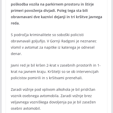
poškodba vozila na parkirnem prostoru in štirje
primeri povoženja divjadi. Poleg tega sta bili
obravnavani dve kaznivi dejanji in tri kršitve javnega
reda.
S področja kriminalitete so soboški policisti
obravnavali goljufijo. V Gornji Radgoni je neznanec
vlomil v avtomat za napitke iz katerega je odnesel
denar.
Javni red je bil kršen 2-krat v zasebnih prostorih in 1-
krat na javnem kraju. Kršitelji so se ob intervencijah
policistov pomirili in s kršitvami prenehali.
Zaradi vožnje pod vplivom alkohola je bil pridržan
voznik osebnega avtomobila. Zaradi vožnje brez
veljavnega vozniškega dovoljenja pa je bil zasežen
osebni avtomobil.