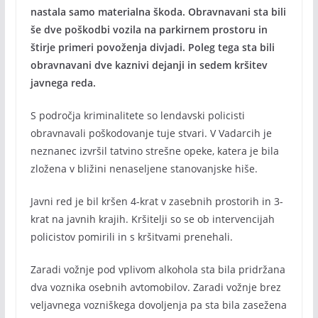
nastala samo materialna škoda. Obravnavani sta bili
še dve poškodbi vozila na parkirnem prostoru in
štirje primeri povoženja divjadi. Poleg tega sta bili
obravnavani dve kaznivi dejanji in sedem kršitev
javnega reda.
S področja kriminalitete so lendavski policisti
obravnavali poškodovanje tuje stvari. V Vadarcih je
neznanec izvršil tatvino strešne opeke, katera je bila
zložena v bližini nenaseljene stanovanjske hiše.
Javni red je bil kršen 4-krat v zasebnih prostorih in 3-
krat na javnih krajih. Kršitelji so se ob intervencijah
policistov pomirili in s kršitvami prenehali.
Zaradi vožnje pod vplivom alkohola sta bila pridržana
dva voznika osebnih avtomobilov. Zaradi vožnje brez
veljavnega vozniškega dovoljenja pa sta bila zasežena