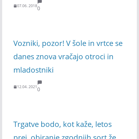
07.06. 2018
0
Vozniki, pozor! V šole in vrtce se
danes znova vračajo otroci in
mladostniki
12.04. 2021
0
Trgatve bodo, kot kaže, letos
prej, obiranje zgodnjih sort že