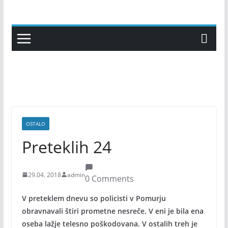
Skip
to
content
OSTALO
Preteklih 24
29.04. 2018
admin
0 Comments
V preteklem dnevu so policisti v Pomurju
obravnavali štiri prometne nesreče. V eni je bila ena
oseba lažje telesno poškodovana. V ostalih treh je