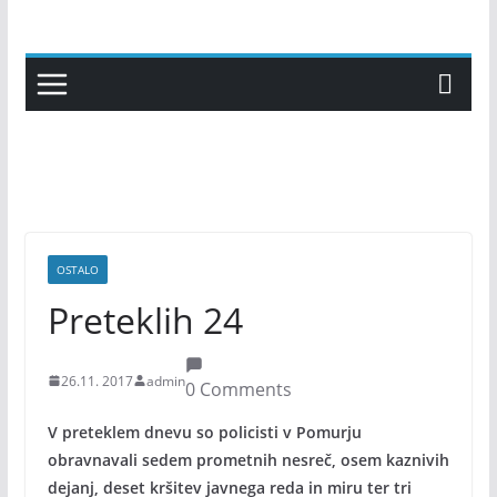
Skip
to
content
OSTALO
Preteklih 24
26.11. 2017
admin
0 Comments
V preteklem dnevu so policisti v Pomurju
obravnavali sedem prometnih nesreč, osem kaznivih
dejanj, deset kršitev javnega reda in miru ter tri