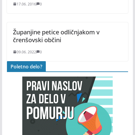
17.06. 2016
0
Županjine petice odličnjakom v
črenšovski občini
09.06. 2022
0
Poletno delo?