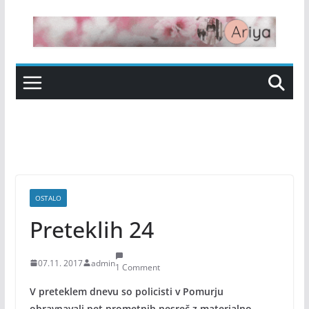
Skip
to
content
OSTALO
Preteklih 24
07.11. 2017
admin
1 Comment
V preteklem dnevu so policisti v Pomurju
obravnavali pet prometnih nesreč z materialno