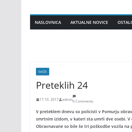
Skip
to
content
NASLOVNICA
AKTUALNE NOVICE
OSTAL
SVEŽE
Preteklih 24
17.10. 2017
admin
0 Comments
V preteklem dnevu so policisti v Pomurju obravn
smrtnim izidom, v kateri sta umrli dve osebi. V
Obravnavane so bile še tri poškodbe vozila na p