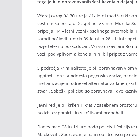
tega je bilo obravnavanih šest kaznivih dejanj i
Včeraj okrog 04.30 ure je 41- letni madžarski voz
cestninsko postajo Dragotinci v smeri Murske Sobo
pripeljal 44 – letni voznik osebnega avtomobila in
zaradi poškodb umrla 39-letni in 28 – letni sop
lažje telesno poškodovan. Vsi so državljani Romu
vozil pod vplivom alkohola in ni bil pripet z va
S področja kriminalitete je bil obravnavan vlom v s
ugotovili, da sta odnesla pogonsko gorivo, benci
mehanizacije in odnesel alternator za kmetijski 
stvari. Soboški policisti so obravnavali dve kaznivi
Javni red je bil kršen 1-krat v zasebnem prostoru 
policistov pomirili in s kršitvami prenehali.
Danes med 08 in 14 uro bodo policisti Policijske 
Mačkovcih. Zadrževanje na in ob strelišču je nev