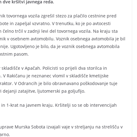
n dve kršitvi javnega reda.
nik tovornega vozila zgrešil stezo za plačilo cestnine pred
te in zapeljal vzvratno. V trenutku, ko je po avtocesti
 čelno trčil v zadnji levi del tovornega vozila. Na kraju sta
otnik v osebnem avtomobilu. Voznik osebnega avtomobila je bil
nije. Ugotovljeno je bilo, da je voznik osebnega avtomobila
rnostnim pasom.
kladišče v Apačah. Policisti so prijeli dva storilca in
n. V Rakičanu je neznanec vlomil v skladišče kmetijske
traktor. V Odrancih je bilo obravnavano poškodovanje tuje
 dejanji zatajitve, ljutomerski pa goljufijo.
in 1-krat na javnem kraju. Kršitelji so se ob intervencijah
uprave Murska Sobota izvajali vaje v streljanju na strelišču v
arno.