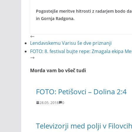
Pogostejše meritve hitrosti z radarjem bodo d
in Gornja Radgona.
Lendavskemu Varisu še dve priznanji
FOTO: 8. festival bujte repe: Zmagala ekipa M
Morda vam bo všeč tudi
FOTO: Petišovci – Dolina 2:4
28.05. 2018
0
Televizorji med polji v Filovci