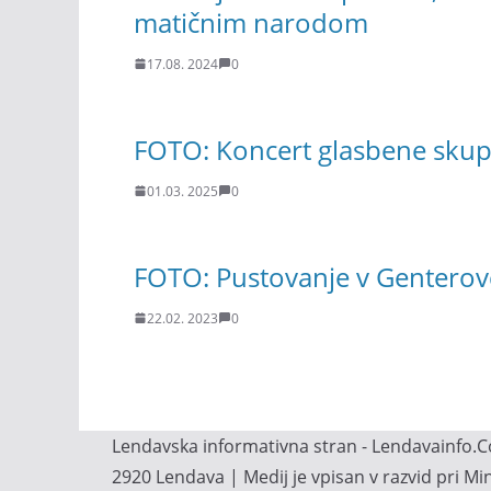
matičnim narodom
17.08. 2024
0
FOTO: Koncert glasbene skupi
01.03. 2025
0
FOTO: Pustovanje v Genterov
22.02. 2023
0
Lendavska informativna stran - Lendavainfo.Co
2920 Lendava | Medij je vpisan v razvid pri M