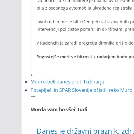
Na področju kriminalitete je bila na avtocestnem
bila z osebnega avtomobila ukradena registrska 
Javni red in mir je bil kršen petkrat v zasebnih p
intervenciji policistov pomirili in s kršitvami pre
V Radencih je zaradi pregretja dimnika prišlo do 
Pogostejše meritve hitrosti z radarjem bodo pol
Modro-beli danes proti Fužinarju
Potapljači in SPAR Slovenija očistili reko Muro
Morda vam bo všeč tudi
Danes je državni praznik, zd