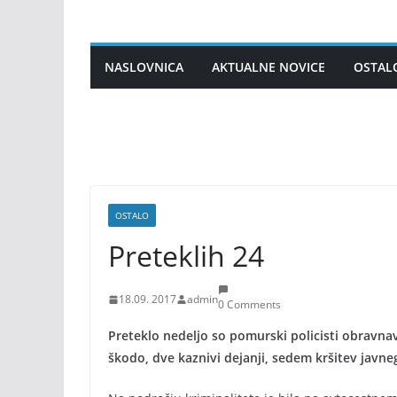
Skip
to
content
NASLOVNICA
AKTUALNE NOVICE
OSTAL
OSTALO
Preteklih 24
18.09. 2017
admin
0 Comments
Preteklo nedeljo so pomurski policisti obravnav
škodo, dve kaznivi dejanji, sedem kršitev javneg