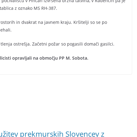
 počivališču v Pincah izvršena drzna tatvina, v Radencih pa je
tablica z oznako MS RH-387.
rostorih in dvakrat na javnem kraju. Kršitelji so se po
nehali.
tlenja ostrešja. Začetni požar so pogasili domači gasilci.
icisti opravljali na območju PP M. Sobota.
ružitev prekmurskih Slovencev z