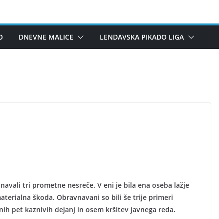
O
DNEVNE MALICE
LENDAVSKA PIKADO LIGA
avali tri prometne nesreče. V eni je bila ena oseba lažje
terialna škoda. Obravnavani so bili še trije primeri
nih pet kaznivih dejanj in osem kršitev javnega reda.