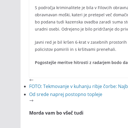
S področja kriminalitete je bila v Filovcih obravn
obravnavan moški, kateri je pretepel več domači
bo podana tudi kazenska ovadba zaradi suma sto
uradni osebi. Odrejeno je bilo pridržanje do pr
Javni red je bil kršen 6-krat v zasebnih prostorih 
policistov pomirili in s kršitvami prenehali.
Pogostejše meritve hitrosti z radarjem bodo da
FOTO: Tekmovanje v kuhanju ribje čorbe: Najbolj
Od srede naprej postopno topleje
Morda vam bo všeč tudi