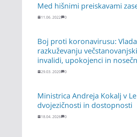
Med hišnimi preiskavami zas
11.06. 2022
0
Boj proti koronavirusu: Vlad
razkuževanju večstanovanjskih 
invalidi, upokojenci in nosečn
29.03. 2020
0
Ministrica Andreja Kokalj v L
dvojezičnosti in dostopnosti
18.04. 2026
0