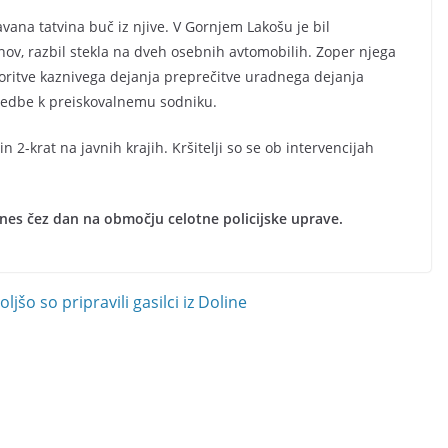
avana tatvina buč iz njive. V Gornjem Lakošu je bil
nov, razbil stekla na dveh osebnih avtomobilih. Zoper njega
ritve kaznivega dejanja preprečitve uradnega dejanja
ivedbe k preiskovalnemu sodniku.
in 2-krat na javnih krajih. Kršitelji so se ob intervencijah
nes čez dan na območju celotne policijske uprave.
šo so pripravili gasilci iz Doline