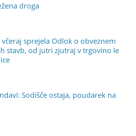
ežena droga
a včeraj sprejela Odlok o obveznem
stavb, od jutri zjutraj v trgovino le
ice
endavi: Sodišče ostaja, poudarek na