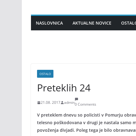
Skip
to
content
NASLOVNICA
AKTUALNE NOVICE
OSTAL
OSTALO
Preteklih 24
21.08. 2017
admin
0 Comments
V preteklem dnevu so policisti v Pomurju obravn
telesno poškodovana v drugi je nastala samo ma
povoženja divjadi. Poleg tega je bilo obravnava