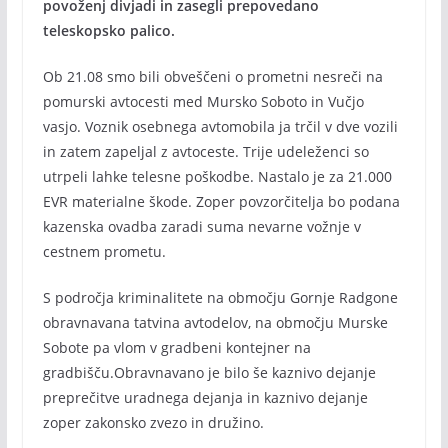
povoženj divjadi in zasegli prepovedano
teleskopsko palico.
Ob 21.08 smo bili obveščeni o prometni nesreči na
pomurski avtocesti med Mursko Soboto in Vučjo
vasjo. Voznik osebnega avtomobila ja trčil v dve vozili
in zatem zapeljal z avtoceste. Trije udeleženci so
utrpeli lahke telesne poškodbe. Nastalo je za 21.000
EVR materialne škode. Zoper povzorčitelja bo podana
kazenska ovadba zaradi suma nevarne vožnje v
cestnem prometu.
S področja kriminalitete na območju Gornje Radgone
obravnavana tatvina avtodelov, na območju Murske
Sobote pa vlom v gradbeni kontejner na
gradbišču.Obravnavano je bilo še kaznivo dejanje
preprečitve uradnega dejanja in kaznivo dejanje
zoper zakonsko zvezo in družino.