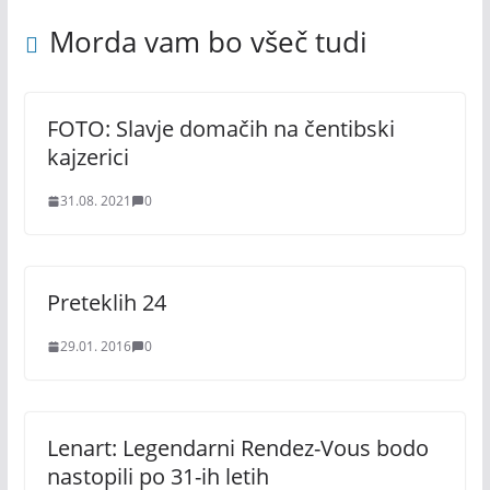
Morda vam bo všeč tudi
FOTO: Slavje domačih na čentibski
kajzerici
31.08. 2021
0
Preteklih 24
29.01. 2016
0
Lenart: Legendarni Rendez-Vous bodo
nastopili po 31-ih letih