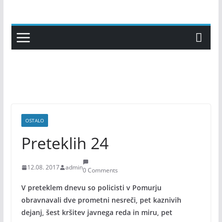
Skip
to
content
OSTALO
Preteklih 24
12.08. 2017
admin
0 Comments
V preteklem dnevu so policisti v Pomurju
obravnavali dve prometni nesreči, pet kaznivih
dejanj, šest kršitev javnega reda in miru, pet