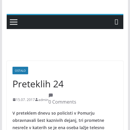
Skip
to
content
OSTALO
Preteklih 24
15.07. 2017
admin
0 Comments
V preteklem dnevu so policisti v Pomurju
obravnavali šest kaznivih dejanj, tri prometne
nesreče v katerih se je ena oseba lažje telesno