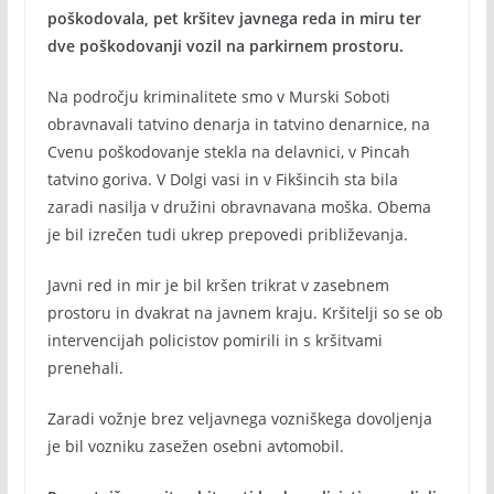
poškodovala, pet kršitev javnega reda in miru ter
dve poškodovanji vozil na parkirnem prostoru.
Na področju kriminalitete smo v Murski Soboti
obravnavali tatvino denarja in tatvino denarnice, na
Cvenu poškodovanje stekla na delavnici, v Pincah
tatvino goriva. V Dolgi vasi in v Fikšincih sta bila
zaradi nasilja v družini obravnavana moška. Obema
je bil izrečen tudi ukrep prepovedi približevanja.
Javni red in mir je bil kršen trikrat v zasebnem
prostoru in dvakrat na javnem kraju. Kršitelji so se ob
intervencijah policistov pomirili in s kršitvami
prenehali.
Zaradi vožnje brez veljavnega vozniškega dovoljenja
je bil vozniku zasežen osebni avtomobil.