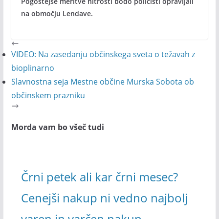
Pogostejše meritve hitrosti bodo policisti opravljali
na območju Lendave.
VIDEO: Na zasedanju občinskega sveta o težavah z
bioplinarno
Slavnostna seja Mestne občine Murska Sobota ob
občinskem prazniku
Morda vam bo všeč tudi
Črni petek ali kar črni mesec?
Cenejši nakup ni vedno najbolj
varen in varčen nakup