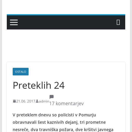
Skip
to
content
OSTALO
Preteklih 24
21.06. 2017
admin
17 komentarjev
V preteklem dnevu so policisti v Pomurju
obravnavali šest kaznivih dejanj, tri prometne
nesreče, dva travniška požara, dve kršitvi javnega