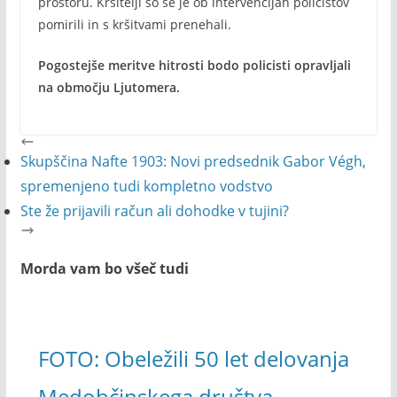
prostoru. Kršitelji so se je ob intervencijah policistov
pomirili in s kršitvami prenehali.
Pogostejše meritve hitrosti bodo policisti opravljali
na območju Ljutomera.
Skupščina Nafte 1903: Novi predsednik Gabor Végh,
spremenjeno tudi kompletno vodstvo
Ste že prijavili račun ali dohodke v tujini?
Morda vam bo všeč tudi
FOTO: Obeležili 50 let delovanja
Medobčinskega društva