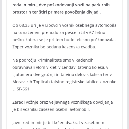
reda in miru, dve poškodovanji vozil na parkirnih
prostorih ter štiri primere povoženja divjadi.
Ob 08.35 uri je v Lipovcih voznik osebnega avtomobila
na označenem prehodu za pešce trčil v 67-letno
peško, katera se je pri tem hudo telesno poškodovala.
Zoper voznika bo podana kazenska ovadba.
Na področju kriminalitete smo v Radencih
obravnavali vlom v klet, v Lendavi tatvino kolesa, v
Ljutomeru dve grožnji in tatvino delov s kolesa ter v
Moravskih Toplicah tatvino registrske tablice z oznako
LJ SF-661.
Zaradi vožnje brez veljavnega vozniškega dovoljenja
je bil vozniku zasežen osebni avtomobil.
Javni red in mir je bil kršen dvakrat v zasebnem