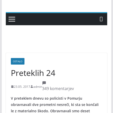
Skip
to
content
OSTALO
Preteklih 24
23.05. 2017
admin
349 komentarjev
V preteklem dnevu so policisti v Pomurju
obravnavali dve prometni nesreči, ki sta se končali
le z materialno škodo. Obravnavali smo deset