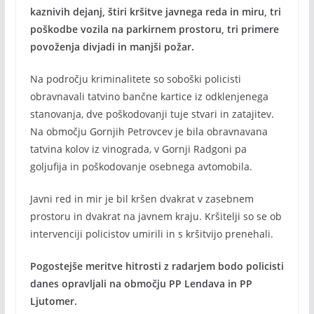
kaznivih dejanj, štiri kršitve javnega reda in miru, tri
poškodbe vozila na parkirnem prostoru, tri primere
povoženja divjadi in manjši požar.
Na področju kriminalitete so soboški policisti
obravnavali tatvino bančne kartice iz odklenjenega
stanovanja, dve poškodovanji tuje stvari in zatajitev.
Na območju Gornjih Petrovcev je bila obravnavana
tatvina kolov iz vinograda, v Gornji Radgoni pa
goljufija in poškodovanje osebnega avtomobila.
Javni red in mir je bil kršen dvakrat v zasebnem
prostoru in dvakrat na javnem kraju. Kršitelji so se ob
intervenciji policistov umirili in s kršitvijo prenehali.
Pogostejše meritve hitrosti z radarjem bodo policisti
danes opravljali na območju PP Lendava in PP
Ljutomer.