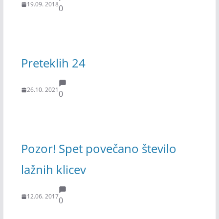
19.09. 2018
0
Preteklih 24
26.10. 2021
0
Pozor! Spet povečano število
lažnih klicev
12.06. 2017
0