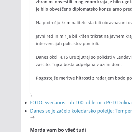
zbranimi obvestili in ogledom kraja je bilo ugot
je bilo obveščeno diplomatsko konzularno pred
Na področju kriminalitete sta bili obravnavani dv
Javni red in mir je bil kršen trikrat na javnem kr
intervencijah policistov pomirili.
Danes okoli 4.15 ure zjutraj so policisti v Lendav
zaščito. Tujca bosta odpeljana v azilni dom.
Pogostejše meritve hitrosti z radarjem bodo po
FOTO: Svečanost ob 100. obletnici PGD Dolina
Danes se je začelo koledarsko poletje: Tempera
Morda vam bo všeč tudi