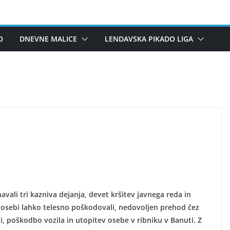
O
DNEVNE MALICE
LENDAVSKA PIKADO LIGA
vali tri kazniva dejanja, devet kršitev javnega reda in
e osebi lahko telesno poškodovali, nedovoljen prehod čez
 poškodbo vozila in utopitev osebe v ribniku v Banuti. Z