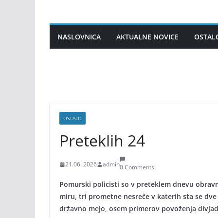
Skip
to
content
NASLOVNICA
AKTUALNE NOVICE
OSTAL
OSTALO
Preteklih 24
21.06. 2026
admin
0 Comments
Pomurski policisti so v preteklem dnevu obravna
miru, tri prometne nesreče v katerih sta se dv
državno mejo, osem primerov povoženja divjadi,