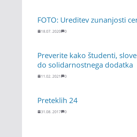
FOTO: Ureditev zunanjosti cen
18.07. 2020
0
Preverite kako študenti, sloven
do solidarnostnega dodatka
11.02. 2021
0
Preteklih 24
31.08. 2017
0