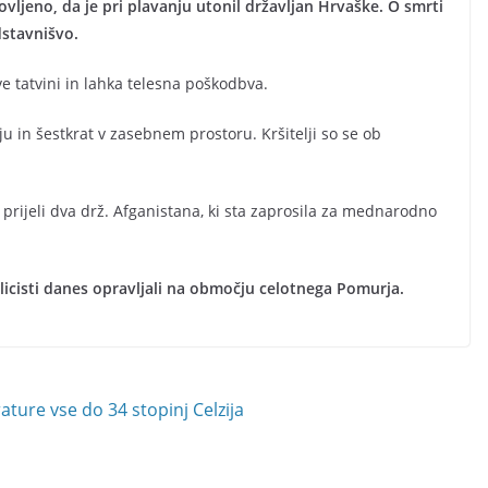
ovljeno, da je pri plavanju utonil državljan Hrvaške. O smrti
stavnišvo.
e tatvini in lahka telesna poškodbva.
aju in šestkrat v zasebnem prostoru. Kršitelji so se ob
i prijeli dva drž. Afganistana, ki sta zaprosila za mednarodno
licisti danes opravljali na območju celotnega Pomurja.
ture vse do 34 stopinj Celzija