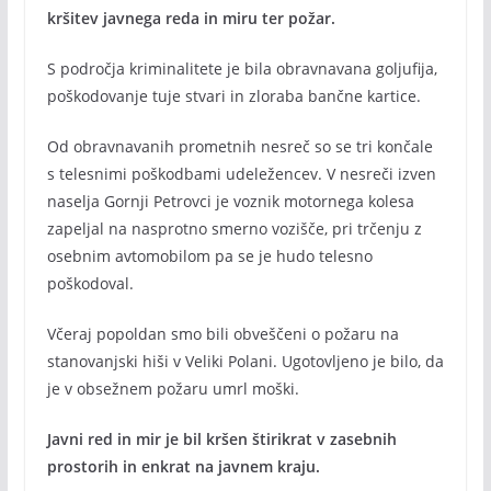
kršitev javnega reda in miru ter požar.
S področja kriminalitete je bila obravnavana goljufija,
poškodovanje tuje stvari in zloraba bančne kartice.
Od obravnavanih prometnih nesreč so se tri končale
s telesnimi poškodbami udeležencev. V nesreči izven
naselja Gornji Petrovci je voznik motornega kolesa
zapeljal na nasprotno smerno vozišče, pri trčenju z
osebnim avtomobilom pa se je hudo telesno
poškodoval.
Včeraj popoldan smo bili obveščeni o požaru na
stanovanjski hiši v Veliki Polani. Ugotovljeno je bilo, da
je v obsežnem požaru umrl moški.
Javni red in mir je bil kršen štirikrat v zasebnih
prostorih in enkrat na javnem kraju.