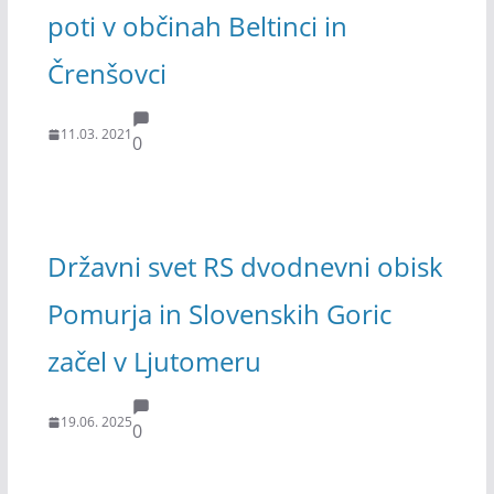
poti v občinah Beltinci in
Črenšovci
11.03. 2021
0
Državni svet RS dvodnevni obisk
Pomurja in Slovenskih Goric
začel v Ljutomeru
19.06. 2025
0