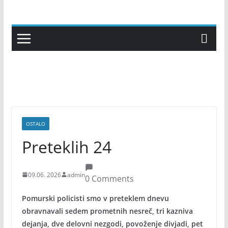
Skip
to
content
OSTALO
Preteklih 24
09.06. 2026
admin
0 Comments
Pomurski policisti smo v preteklem dnevu
obravnavali sedem prometnih nesreč, tri kazniva
dejanja, dve delovni nezgodi, povoženje divjadi, pet