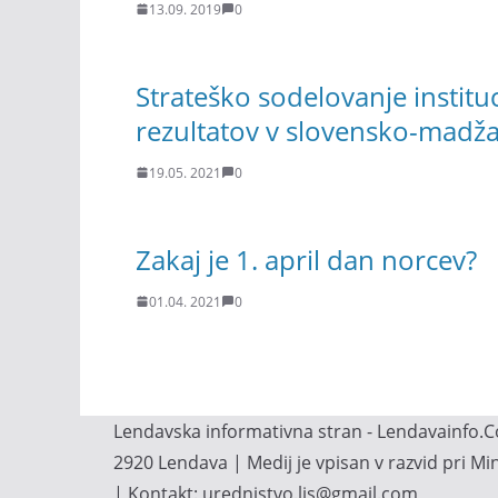
13.09. 2019
0
Strateško sodelovanje institu
rezultatov v slovensko-madžar
19.05. 2021
0
Zakaj je 1. april dan norcev?
01.04. 2021
0
Lendavska informativna stran - Lendavainfo.Co
2920 Lendava | Medij je vpisan v razvid pri M
| Kontakt: urednistvo.lis@gmail.com