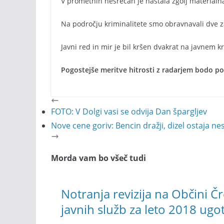
V prometnih nesrečah je nastala zgolj materialn
Na področju kriminalitete smo obravnavali dve zat
Javni red in mir je bil kršen dvakrat na javnem 
Pogostejše meritve hitrosti z radarjem bodo pol
FOTO: V Dolgi vasi se odvija Dan špargljev
Nove cene goriv: Bencin dražji, dizel ostaja 
Morda vam bo všeč tudi
Notranja revizija na Občini 
javnih služb za leto 2018 ugo