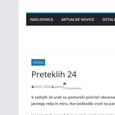
Skip
to
content
NASLOVNICA
AKTUALNE NOVICE
OSTAL
OSTALO
Preteklih 24
26.05. 2026
admin
0 Comments
V zadnjih 24 urah so pomurski policisti obravnav
javnega reda in miru, dve poškodbi vozil na par