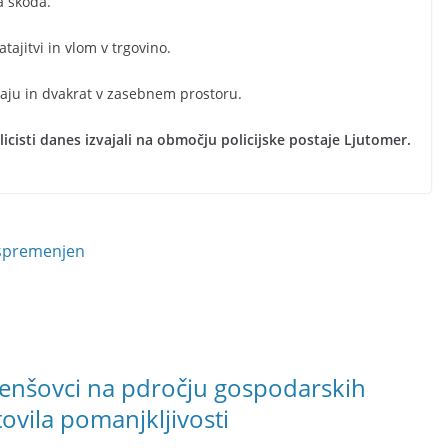
a škoda.
ajitvi in vlom v trgovino.
kraju in dvakrat v zasebnem prostoru.
icisti danes izvajali na območju policijske postaje Ljutomer.
nespremenjen
Črenšovci na pdročju gospodarskih
tovila pomanjkljivosti