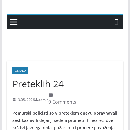
Skip
to
content
OSTALO
Preteklih 24
13.05. 2026
admin
0 Comments
Pomurski policisti so v preteklem dnevu obravnavali
šest kaznivih dejanj, sedem prometnih nesreč, dve
kršitvi javnega reda, požar in tri primere povoženja