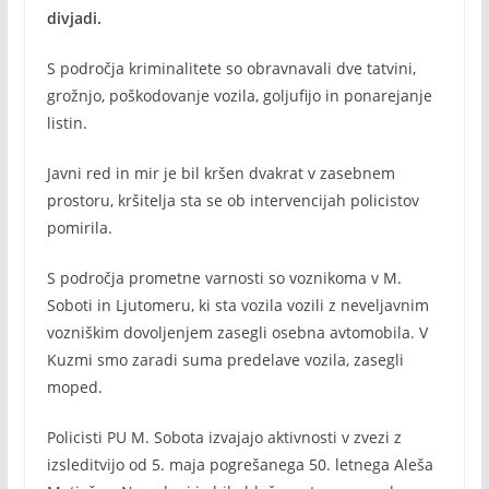
divjadi.
S področja kriminalitete so obravnavali dve tatvini,
grožnjo, poškodovanje vozila, goljufijo in ponarejanje
listin.
Javni red in mir je bil kršen dvakrat v zasebnem
prostoru, kršitelja sta se ob intervencijah policistov
pomirila.
S področja prometne varnosti so voznikoma v M.
Soboti in Ljutomeru, ki sta vozila vozili z neveljavnim
vozniškim dovoljenjem zasegli osebna avtomobila. V
Kuzmi smo zaradi suma predelave vozila, zasegli
moped.
Policisti PU M. Sobota izvajajo aktivnosti v zvezi z
izsleditvijo od 5. maja pogrešanega 50. letnega Aleša