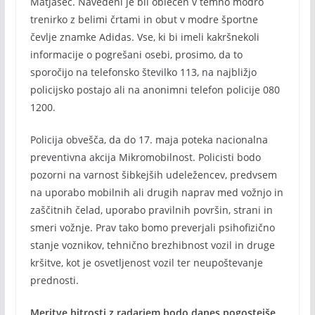
Matjašec. Navedeni je bil oblečen v temno modro
trenirko z belimi črtami in obut v modre športne
čevlje znamke Adidas. Vse, ki bi imeli kakršnekoli
informacije o pogrešani osebi, prosimo, da to
sporočijo na telefonsko številko 113, na najbližjo
policijsko postajo ali na anonimni telefon policije 080
1200.
Policija obvešča, da do 17. maja poteka nacionalna
preventivna akcija Mikromobilnost. Policisti bodo
pozorni na varnost šibkejših udeležencev, predvsem
na uporabo mobilnih ali drugih naprav med vožnjo in
zaščitnih čelad, uporabo pravilnih površin, strani in
smeri vožnje. Prav tako bomo preverjali psihofizično
stanje voznikov, tehnično brezhibnost vozil in druge
kršitve, kot je osvetljenost vozil ter neupoštevanje
prednosti.
Meritve hitrosti z radarjem bodo danes pogostejše