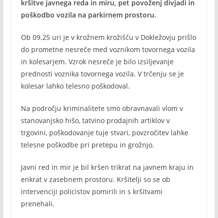
kršitve javnega reda in miru, pet povoženj divjadi in
poškodbo vozila na parkirnem prostoru.
Ob 09.25 uri je v krožnem krožišču v Dokležovju prišlo
do prometne nesreče med voznikom tovornega vozila
in kolesarjem. Vzrok nesreče je bilo izsiljevanje
prednosti voznika tovornega vozila. V trčenju se je
kolesar lahko telesno poškodoval.
Na področju kriminalitete smo obravnavali vlom v
stanovanjsko hišo, tatvino prodajnih artiklov v
trgovini, poškodovanje tuje stvari, povzročitev lahke
telesne poškodbe pri pretepu in grožnjo.
Javni red in mir je bil kršen trikrat na javnem kraju in
enkrat v zasebnem prostoru. Kršitelji so se ob
intervenciji policistov pomirili in s kršitvami
prenehali.