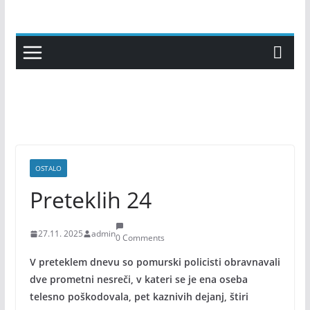
Skip
to
content
OSTALO
Preteklih 24
27.11. 2025
admin
0 Comments
V preteklem dnevu so pomurski policisti obravnavali
dve prometni nesreči, v kateri se je ena oseba
telesno poškodovala, pet kaznivih dejanj, štiri