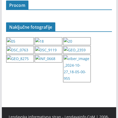
Procom
Naključne fotografije
Lendavska informativna stran - Lendavainfo.CoM | 2008-