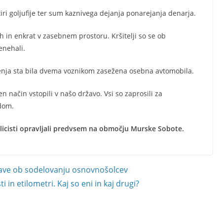
iri goljufije ter sum kaznivega dejanja ponarejanja denarja.
jih in enkrat v zasebnem prostoru. Kršitelji so se ob
enehali.
jenja sta bila dvema voznikom zasežena osebna avtomobila.
jen način vstopili v našo državo. Vsi so zaprosili za
 dom.
licisti opravljali predvsem na območju Murske Sobote.
dave ob sodelovanju osnovnošolcev
in etilometri. Kaj so eni in kaj drugi?