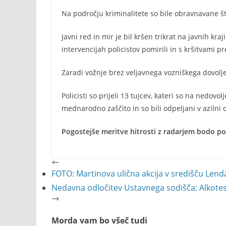
Na področju kriminalitete so bile obravnavane št
Javni red in mir je bil kršen trikrat na javnih kra
intervencijah policistov pomirili in s kršitvami pr
Zaradi vožnje brez veljavnega vozniškega dovol
Policisti so prijeli 13 tujcev, kateri so na nedovol
mednarodno zaščito in so bili odpeljani v azilni
Pogostejše meritve hitrosti z radarjem bodo po
FOTO: Martinova ulična akcija v središču Len
Nedavna odločitev Ustavnega sodišča: Alkotesti 
Morda vam bo všeč tudi