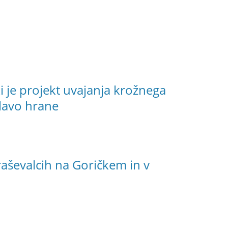
i je projekt uvajanja krožnega
lavo hrane
raševalcih na Goričkem in v