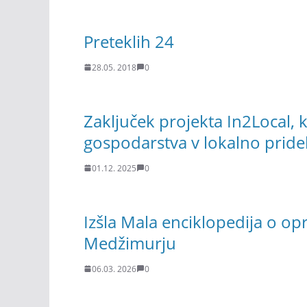
Preteklih 24
28.05. 2018
0
Zaključek projekta In2Local, k
gospodarstva v lokalno pride
01.12. 2025
0
Izšla Mala enciklopedija o op
Medžimurju
06.03. 2026
0