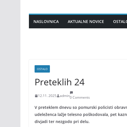
Skip
to
content
NASLOVNICA
AKTUALNE NOVICE
OSTAL
OSTALO
Preteklih 24
12.11. 2025
admin
0 Comments
V preteklem dnevu so pomurski policisti obravn
udeleženca lažje telesno poškodovala, pet kazniv
divjadi ter nezgodo pri delu.