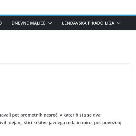
O
DNEVNE MALICE
LENDAVSKA PIKADO LIGA
avali pet prometnih nesreč, v katerih sta se dva
ih dejanj, štiri kršitve javnega reda in miru, pet povoženj