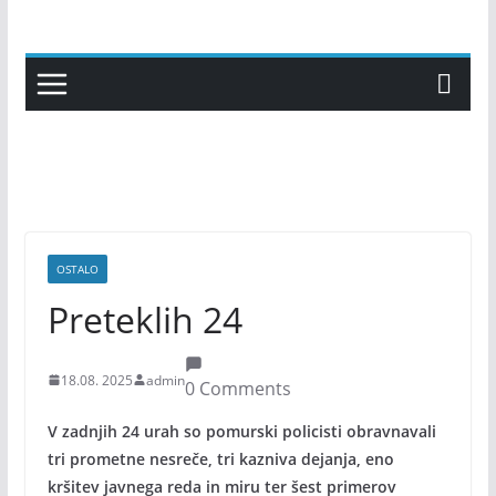
Skip
to
content
OSTALO
Preteklih 24
18.08. 2025
admin
0 Comments
V zadnjih 24 urah so pomurski policisti obravnavali
tri prometne nesreče, tri kazniva dejanja, eno
kršitev javnega reda in miru ter šest primerov