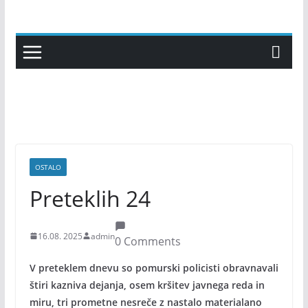
Skip
to
content
OSTALO
Preteklih 24
16.08. 2025
admin
0 Comments
V preteklem dnevu so pomurski policisti obravnavali
štiri kazniva dejanja, osem kršitev javnega reda in
miru, tri prometne nesreče z nastalo materialano