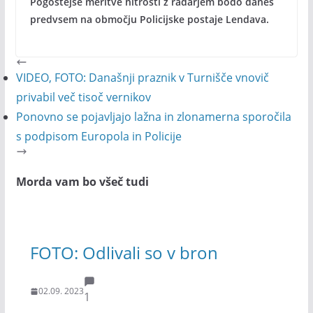
Pogostejše meritve hitrosti z radarjem bodo danes
predvsem na območju Policijske postaje Lendava.
VIDEO, FOTO: Današnji praznik v Turnišče vnovič
privabil več tisoč vernikov
Ponovno se pojavljajo lažna in zlonamerna sporočila
s podpisom Europola in Policije
Morda vam bo všeč tudi
FOTO: Odlivali so v bron
02.09. 2023
1