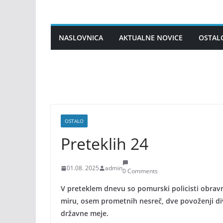
Skip
to
content
NASLOVNICA
AKTUALNE NOVICE
OSTAL
OSTALO
Preteklih 24
01.08. 2025
admin
0 Comments
V preteklem dnevu so pomurski policisti obravna
miru, osem prometnih nesreč, dve povoženji di
državne meje.