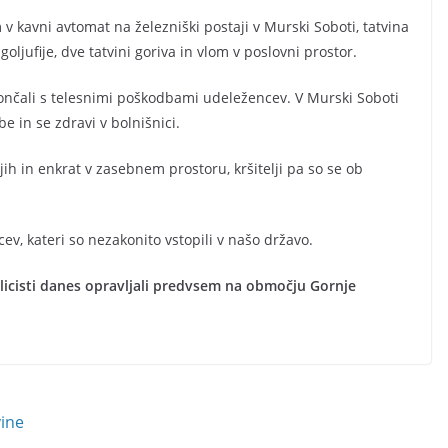
v kavni avtomat na železniški postaji v Murski Soboti, tatvina
oljufije, dve tatvini goriva in vlom v poslovni prostor.
nčali s telesnimi poškodbami udeležencev. V Murski Soboti
e in se zdravi v bolnišnici.
ajih in enkrat v zasebnem prostoru, kršitelji pa so se ob
cev, kateri so nezakonito vstopili v našo državo.
licisti danes opravljali predvsem na območju Gornje
vine