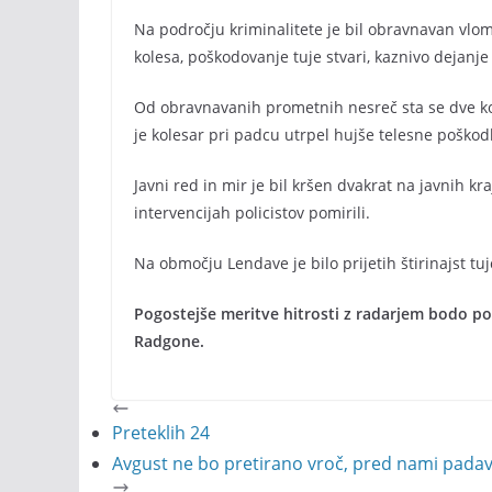
Na področju kriminalitete je bil obravnavan vlom 
kolesa, poškodovanje tuje stvari, kaznivo dejanje g
Od obravnavanih prometnih nesreč sta se dve ko
je kolesar pri padcu utrpel hujše telesne poškodb
Javni red in mir je bil kršen dvakrat na javnih kr
intervencijah policistov pomirili.
Na območju Lendave je bilo prijetih štirinajst tuj
Pogostejše meritve hitrosti z radarjem bodo po
Radgone.
Preteklih 24
Avgust ne bo pretirano vroč, pred nami pada