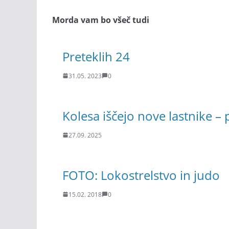
Morda vam bo všeč tudi
Preteklih 24
31.05. 2023
0
Kolesa iščejo nove lastnike – 
27.09. 2025
FOTO: Lokostrelstvo in judo
15.02. 2018
0