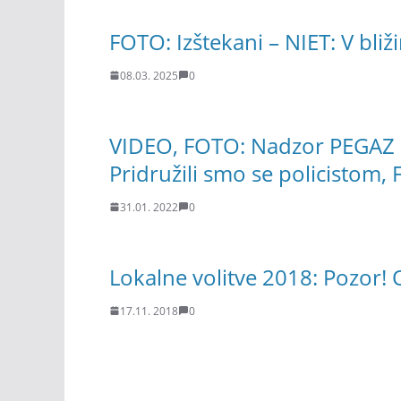
FOTO: Izštekani – NIET: V bliži
08.03. 2025
0
VIDEO, FOTO: Nadzor PEGAZ na
Pridružili smo se policistom,
31.01. 2022
0
Lokalne volitve 2018: Pozor! O
17.11. 2018
0