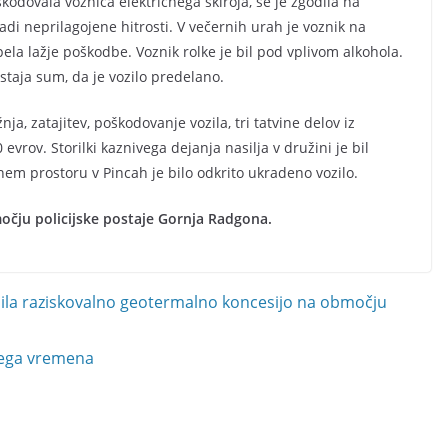
kodovala voznica električnega skiroja, se je zgodila na
radi neprilagojene hitrosti. V večernih urah je voznik na
trpela lažje poškodbe. Voznik rolke je bil pod vplivom alkohola.
bstaja sum, da je vozilo predelano.
ja, zatajitev, poškodovanje vozila, tri tatvine delov iz
evrov. Storilki kaznivega dejanja nasilja v družini je bil
em prostoru v Pincah je bilo odkrito ukradeno vozilo.
očju policijske postaje Gornja Radgona.
lila raziskovalno geotermalno koncesijo na območju
vega vremena