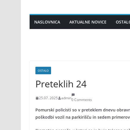
Skip
to
content
NASLOVNICA
AKTUALNE NOVICE
OSTAL
OSTALO
Preteklih 24
25.07. 2025
admin
0 Comments
Pomurski policisti so v preteklem dnevu obravn
poškodbi vozil na parkirišču in sedem primerov