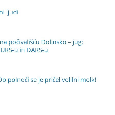
ni ljudi
 počivališču Dolinsko – jug:
 FURS-u in DARS-u
b polnoči se je pričel volilni molk!