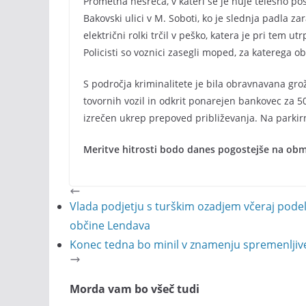
Prometna nesreča, v kateri se je huje telesno poš
Bakovski ulici v M. Soboti, ko je slednja padla za
električni rolki trčil v peško, katera je pri tem u
Policisti so voznici zasegli moped, za katerega o
S področja kriminalitete je bila obravnavana grožn
tovornih vozil in odkrit ponarejen bankovec za 50 
izrečen ukrep prepoved približevanja. Na parkirn
Meritve hitrosti bodo danes pogostejše na obm
Vlada podjetju s turškim ozadjem včeraj pode
občine Lendava
Konec tedna bo minil v znamenju spremenlji
Morda vam bo všeč tudi