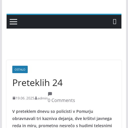
Skip
to
content
OSTALO
Preteklih 24
19.06. 2025
admin
0 Comments
V preteklem dnevu so policisti v Pomurju
obravnavali tri kazniva dejanja, dve kršitvi javnega
reda in miru, prometno nesrečo s hudimi telesnimi