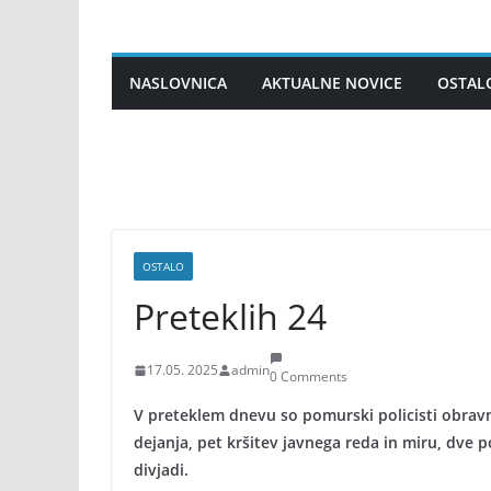
Skip
to
content
NASLOVNICA
AKTUALNE NOVICE
OSTAL
OSTALO
Preteklih 24
17.05. 2025
admin
0 Comments
V preteklem dnevu so pomurski policisti obravn
dejanja, pet kršitev javnega reda in miru, dve p
divjadi.