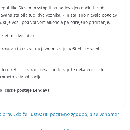
v republiko Slovenijo vstopili na nedovoljen način ter ob
vana sta bila tudi dva voznika, ki nista izpolnjevala pogojev
, ki je vozil pod vplivom alkohola pa odrejeno pridržanje.
klet ter dve tatvini.
rostoru in trikrat na javnem kraju. Kršitelji so se ob
ton treh src, zaradi česar bodo zaprte nekatere ceste.
rometno signalizacijo.
licijske postaje Lendava.
 pravi, da želi ustvariti pozitivno zgodbo, a se venomer