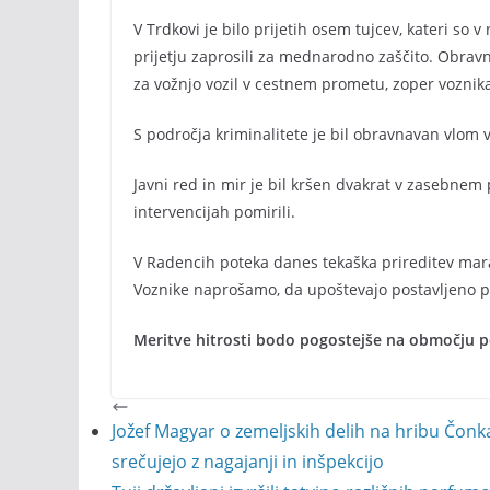
V Trdkovi je bilo prijetih osem tujcev, kateri so 
prijetju zaprosili za mednarodno zaščito. Obravna
za vožnjo vozil v cestnem prometu, zoper voznika
S področja kriminalitete je bil obravnavan vlom v 
Javni red in mir je bil kršen dvakrat v zasebnem p
intervencijah pomirili.
V Radencih poteka danes tekaška prireditev mara
Voznike naprošamo, da upoštevajo postavljeno p
Meritve hitrosti bodo pogostejše na območju po
Jožef Magyar o zemeljskih delih na hribu Čonka
srečujejo z nagajanji in inšpekcijo