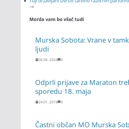
Tuji državljani izvršili tatvino različnih parfu
Morda vam bo všeč tudi
Murska Sobota: Vrane v tam
ljudi
06.06. 2024
0
Odprli prijave za Maraton treh
sporedu 18. maja
24.01. 2019
0
Častni občan MO Murska Sobo