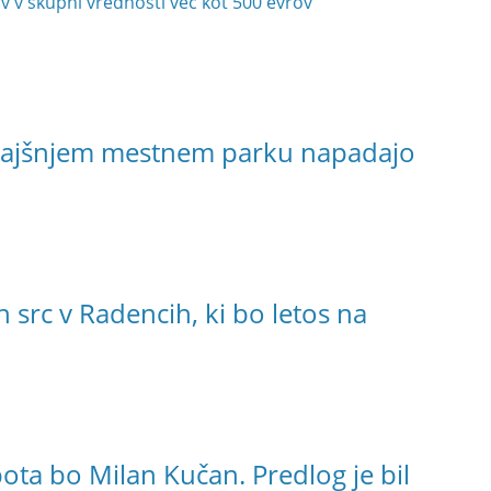
mov v skupni vrednosti več kot 500 evrov
kajšnjem mestnem parku napadajo
 src v Radencih, ki bo letos na
ta bo Milan Kučan. Predlog je bil