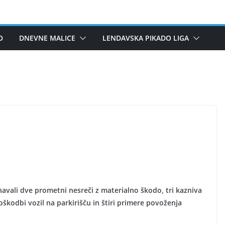
O
DNEVNE MALICE
LENDAVSKA PIKADO LIGA
avali dve prometni nesreči z materialno škodo, tri kazniva
oškodbi vozil na parkirišču in štiri primere povoženja