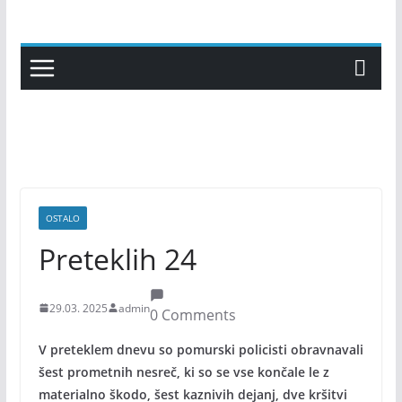
Skip
to
content
OSTALO
Preteklih 24
29.03. 2025
admin
0 Comments
V preteklem dnevu so pomurski policisti obravnavali
šest prometnih nesreč, ki so se vse končale le z
materialno škodo, šest kaznivih dejanj, dve kršitvi