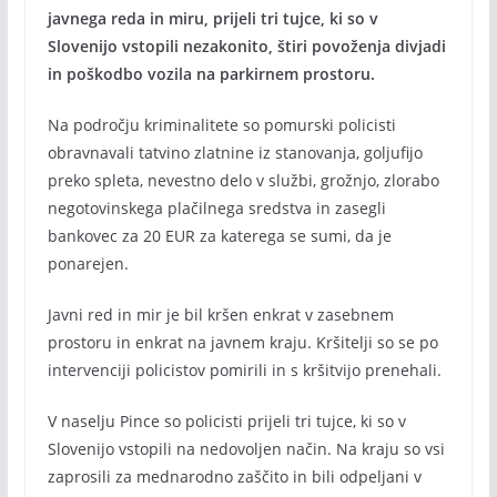
javnega reda in miru, prijeli tri tujce, ki so v
Slovenijo vstopili nezakonito, štiri povoženja divjadi
in poškodbo vozila na parkirnem prostoru.
Na področju kriminalitete so pomurski policisti
obravnavali tatvino zlatnine iz stanovanja, goljufijo
preko spleta, nevestno delo v službi, grožnjo, zlorabo
negotovinskega plačilnega sredstva in zasegli
bankovec za 20 EUR za katerega se sumi, da je
ponarejen.
Javni red in mir je bil kršen enkrat v zasebnem
prostoru in enkrat na javnem kraju. Kršitelji so se po
intervenciji policistov pomirili in s kršitvijo prenehali.
V naselju Pince so policisti prijeli tri tujce, ki so v
Slovenijo vstopili na nedovoljen način. Na kraju so vsi
zaprosili za mednarodno zaščito in bili odpeljani v