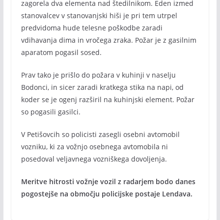
zagorela dva elementa nad štedilnikom. Eden izmed
stanovalcev v stanovanjski hiši je pri tem utrpel
predvidoma hude telesne poškodbe zaradi
vdihavanja dima in vročega zraka. Požar je z gasilnim
aparatom pogasil sosed.
Prav tako je prišlo do požara v kuhinji v naselju
Bodonci, in sicer zaradi kratkega stika na napi, od
koder se je ogenj razširil na kuhinjski element. Požar
so pogasili gasilci.
V Petišovcih so policisti zasegli osebni avtomobil
vozniku, ki za vožnjo osebnega avtomobila ni
posedoval veljavnega vozniškega dovoljenja.
Meritve hitrosti vožnje vozil z radarjem bodo danes
pogostejše na območju policijske postaje Lendava.