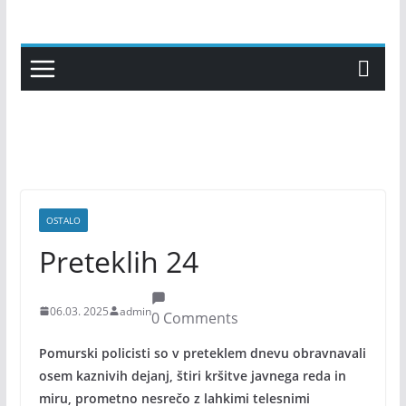
Skip
to
content
OSTALO
Preteklih 24
06.03. 2025
admin
0 Comments
Pomurski policisti so v preteklem dnevu obravnavali
osem kaznivih dejanj, štiri kršitve javnega reda in
miru, prometno nesrečo z lahkimi telesnimi