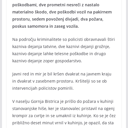
poškodbami, dve prometni nesreči z nastalo
materialno škodo, dve poškodbi vozil na pakirnem
prostoru, sedem povoženj divjadi, dva požara,
poskus samomora in zaseg vozila.
Na področju kriminalitete so policisti obravnavali štiri
kazniva dejanja tatvine, dve kaznivi dejanji grožnje,
kaznivo dejanje lahke telesne poškodbe in drugo
kaznivo dejanje zoper gospodarstvo.
Javni red in mir je bil kršen dvakrat na javnem kraju
in dvakrat v zasebnem prostoru. Kršitelji so se ob
intervencijah policistov pomirili.
V naselju Gornja Bistrica je prišlo do požara v kuhinji
stanovanjske hiše, ker je stanovalec pristavil na ogenj
krompir za cvrtje in se umaknil iz kuhinje. Ko se je čez
približno deset minut vrnil v kuhinjo, je opazil, da sta