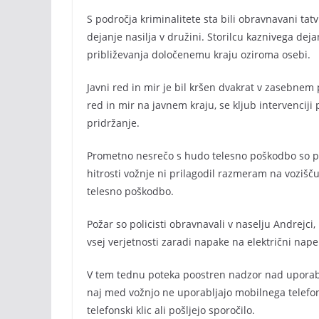
S področja kriminalitete sta bili obravnavani tatv
dejanje nasilja v družini. Storilcu kaznivega deja
približevanja določenemu kraju oziroma osebi.
Javni red in mir je bil kršen dvakrat v zasebnem pr
red in mir na javnem kraju, se kljub intervenciji 
pridržanje.
Prometno nesrečo s hudo telesno poškodbo so poli
hitrosti vožnje ni prilagodil razmeram na vozišč
telesno poškodbo.
Požar so policisti obravnavali v naselju Andrejci,
vsej verjetnosti zaradi napake na električni napelj
V tem tednu poteka poostren nadzor nad uporab
naj med vožnjo ne uporabljajo mobilnega telefo
telefonski klic ali pošljejo sporočilo.