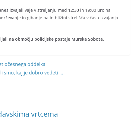
nes izvajali vaje v streljanju med 12:30 in 19:00 uro na
ževanje in gibanje na in bližini strelišča v času izvajanja
vljali na območju policijske postaje Murska Sobota.
let očesnega oddelka
i smo, kaj je dobro vedeti …
ndavskima vrtcema