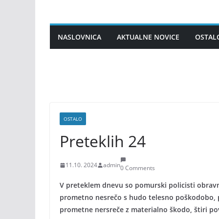
Skip
to
content
NASLOVNICA
AKTUALNE NOVICE
OSTAL
OSTALO
Preteklih 24
11.10. 2024
admin
0 Comments
V preteklem dnevu so pomurski policisti obravnav
prometno nesrečo s hudo telesno poškodobo, p
prometne nersreče z materialno škodo, štiri povo