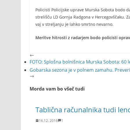
Policisti Policijske uprave Murska Sobota bodo da
strelišču LD Gornja Radgona v Hercegovščaku. Zadr
vaj v streljanju je lahko smrtno nevarno.
Meritve hitrosti z radarjem bodo policisti opra
FOTO: Splošna bolnišnica Murska Sobota: 60 
Gobarska sezona je v polnem zamahu. Preveril
Morda vam bo všeč tudi
Tablična računalnika tudi le
16.12. 2016
1