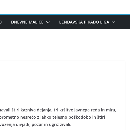
O
DNEVNE MALICE
LENDAVSKA PIKADO LIGA
ali štiri kazniva dejanja, tri kršitve javnega reda in miru,
rometno nesrečo z lahko telesno poškodobo in štiri
ženja divjadi, požar in ugriz živali.