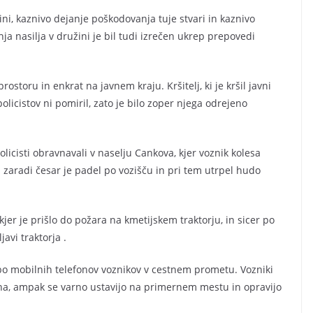
ini, kaznivo dejanje poškodovanja tuje stvari in kaznivo
nja nasilja v družini je bil tudi izrečen ukrep prepovedi
ostoru in enkrat na javnem kraju. Kršitelj, ki je kršil javni
policistov ni pomiril, zato je bilo zoper njega odrejeno
cisti obravnavali v naselju Cankova, kjer voznik kolesa
u zaradi česar je padel po vozišču in pri tem utrpel hudo
 kjer je prišlo do požara na kmetijskem traktorju, in sicer po
avi traktorja .
o mobilnih telefonov voznikov v cestnem prometu. Vozniki
na, ampak se varno ustavijo na primernem mestu in opravijo