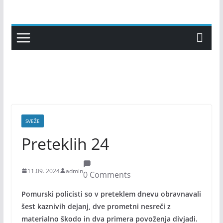
Skip
to
content
SVEŽE
Preteklih 24
11.09. 2024
admin
0 Comments
Pomurski policisti so v preteklem dnevu obravnavali
šest kaznivih dejanj, dve prometni nesreči z
materialno škodo in dva primera povoženja divjadi.